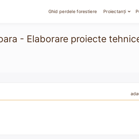
Ghid perdele forestiere
Proiectanți
P
şoara - Elaborare proiecte tehni
ada