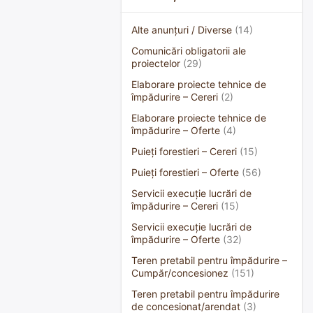
Alte anunțuri / Diverse
(14)
Comunicări obligatorii ale
proiectelor
(29)
Elaborare proiecte tehnice de
împădurire – Cereri
(2)
Elaborare proiecte tehnice de
împădurire – Oferte
(4)
Puieți forestieri – Cereri
(15)
Puieți forestieri – Oferte
(56)
Servicii execuție lucrări de
împădurire – Cereri
(15)
Servicii execuție lucrări de
împădurire – Oferte
(32)
Teren pretabil pentru împădurire –
Cumpăr/concesionez
(151)
Teren pretabil pentru împădurire
de concesionat/arendat
(3)