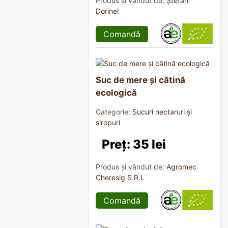
Produs și vândut de:
Ștefan
Dorinel
Comandă
Suc de mere și cătină
ecologică
Categorie:
Sucuri nectaruri și
siropuri
Preț: 35 lei
Produs și vândut de:
Agromec
Cheresig S.R.L
Comandă