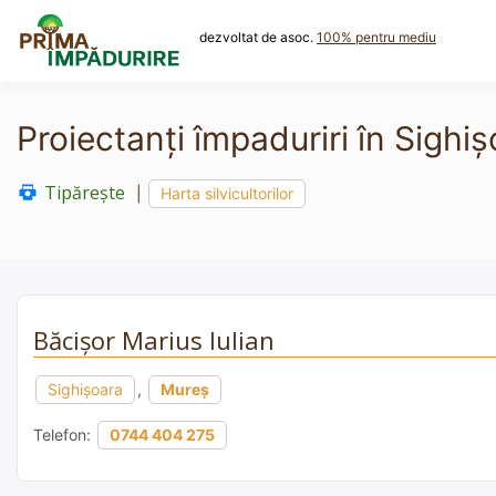
Skip
to
dezvoltat de asoc.
100% pentru mediu
content
Proiectanți împaduriri în Sighi
Tipărește
|
Harta silvicultorilor
Băcișor Marius Iulian
Sighişoara
,
Mureș
Telefon:
0744 404 275