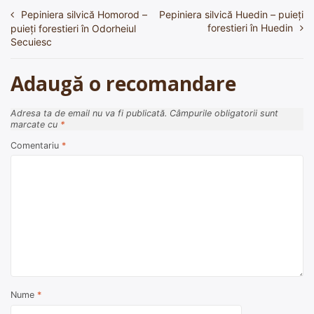
Pepiniera silvică Homorod –
Pepiniera silvică Huedin – puieți
Navigare
forestieri în Huedin
puieți forestieri în Odorheiul
în
Secuiesc
articole
Adaugă o recomandare
Adresa ta de email nu va fi publicată.
Câmpurile obligatorii sunt
marcate cu
*
Comentariu
*
Nume
*