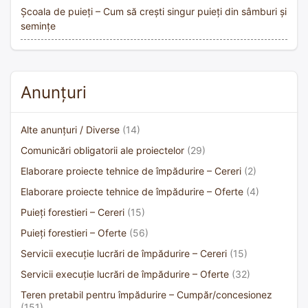
Școala de puieți – Cum să crești singur puieți din sâmburi și
semințe
Anunțuri
Alte anunțuri / Diverse
(14)
Comunicări obligatorii ale proiectelor
(29)
Elaborare proiecte tehnice de împădurire – Cereri
(2)
Elaborare proiecte tehnice de împădurire – Oferte
(4)
Puieți forestieri – Cereri
(15)
Puieți forestieri – Oferte
(56)
Servicii execuție lucrări de împădurire – Cereri
(15)
Servicii execuție lucrări de împădurire – Oferte
(32)
Teren pretabil pentru împădurire – Cumpăr/concesionez
(151)