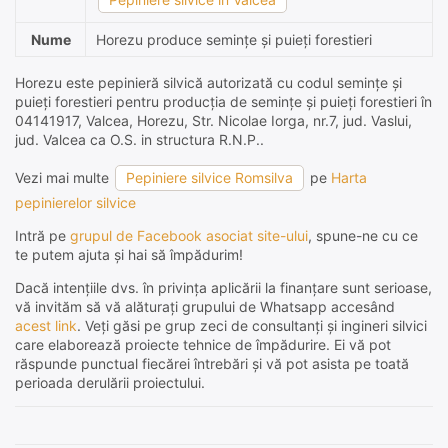
Nume
Horezu produce semințe și puieți forestieri
Horezu este pepinieră silvică autorizată cu codul semințe și
puieți forestieri pentru producția de semințe și puieți forestieri în
04141917, Valcea, Horezu, Str. Nicolae Iorga, nr.7, jud. Vaslui,
jud. Valcea ca O.S. in structura R.N.P..
Vezi mai multe
Pepiniere silvice Romsilva
pe
Harta
pepinierelor silvice
Intră pe
grupul de Facebook asociat site-ului
, spune-ne cu ce
te putem ajuta și hai să împădurim!
Dacă intențiile dvs. în privința aplicării la finanțare sunt serioase,
vă invităm să vă alăturați grupului de Whatsapp accesând
acest link
. Veți găsi pe grup zeci de consultanți și ingineri silvici
care elaborează proiecte tehnice de împădurire. Ei vă pot
răspunde punctual fiecărei întrebări și vă pot asista pe toată
perioada derulării proiectului.