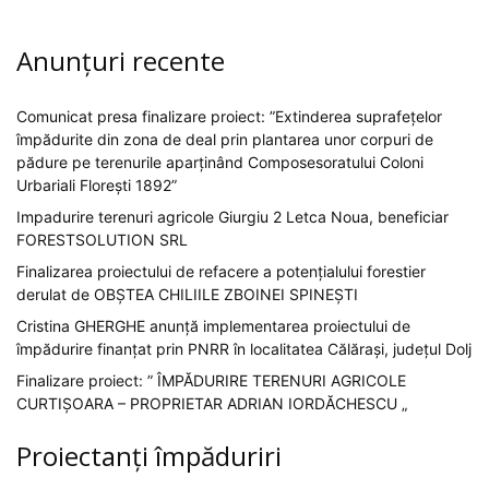
Anunțuri recente
Comunicat presa finalizare proiect: ”Extinderea suprafețelor
împădurite din zona de deal prin plantarea unor corpuri de
pădure pe terenurile aparținând Composesoratului Coloni
Urbariali Florești 1892”
Impadurire terenuri agricole Giurgiu 2 Letca Noua, beneficiar
FORESTSOLUTION SRL
Finalizarea proiectului de refacere a potențialului forestier
derulat de OBȘTEA CHILIILE ZBOINEI SPINEȘTI
Cristina GHERGHE anunță implementarea proiectului de
împădurire finanțat prin PNRR în localitatea Călărași, județul Dolj
Finalizare proiect: ” ÎMPĂDURIRE TERENURI AGRICOLE
CURTIȘOARA – PROPRIETAR ADRIAN IORDĂCHESCU „
Proiectanți împăduriri