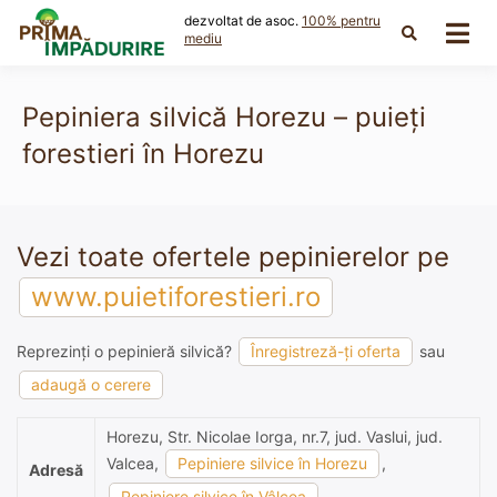
Skip
dezvoltat de asoc.
100% pentru
to
mediu
content
Pepiniera silvică Horezu – puieți
forestieri în Horezu
Vezi toate ofertele pepinierelor pe
www.puietiforestieri.ro
Reprezinți o pepinieră silvică?
Înregistreză-ți oferta
sau
adaugă o cerere
Horezu, Str. Nicolae Iorga, nr.7, jud. Vaslui, jud.
Valcea,
Pepiniere silvice în Horezu
,
Adresă
Pepiniere silvice în Vâlcea