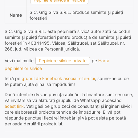
S.C. Grig Silva S.R.L. produce semințe și puieți
Nume
forestieri
S.C. Grig Silva S.R.L. este pepinieră silvică autorizată cu codul
semințe și puieți forestieri pentru producția de semințe și puieți
forestieri în 40341495, Vâlcea, Sălătrucel, sat Sălătrucel, nr.
268, jud. Vâlcea ca Persoană juridică.
Vezi mai multe
Pepiniere silvice private
pe
Harta
pepinierelor silvice
Intră pe
grupul de Facebook asociat site-ului
, spune-ne cu ce
te putem ajuta și hai să împădurim!
Dacă intențiile dvs. în privința aplicării la finanțare sunt serioase,
vă invităm să vă alăturați grupului de Whatsapp accesând
acest link
. Veți găsi pe grup zeci de consultanți și ingineri silvici
care elaborează proiecte tehnice de împădurire. Ei vă pot
răspunde punctual fiecărei întrebări și vă pot asista pe toată
perioada derulării proiectului.