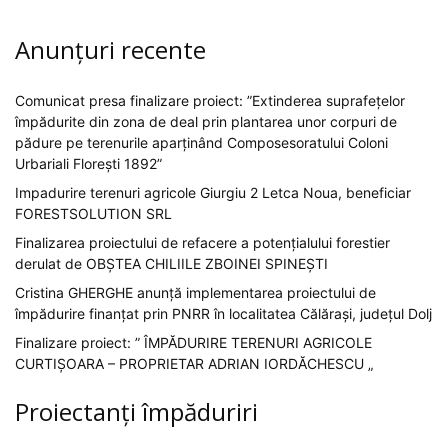
Anunțuri recente
Comunicat presa finalizare proiect: ”Extinderea suprafețelor
împădurite din zona de deal prin plantarea unor corpuri de
pădure pe terenurile aparținând Composesoratului Coloni
Urbariali Florești 1892”
Impadurire terenuri agricole Giurgiu 2 Letca Noua, beneficiar
FORESTSOLUTION SRL
Finalizarea proiectului de refacere a potențialului forestier
derulat de OBȘTEA CHILIILE ZBOINEI SPINEȘTI
Cristina GHERGHE anunță implementarea proiectului de
împădurire finanțat prin PNRR în localitatea Călărași, județul Dolj
Finalizare proiect: ” ÎMPĂDURIRE TERENURI AGRICOLE
CURTIȘOARA – PROPRIETAR ADRIAN IORDĂCHESCU „
Proiectanți împăduriri