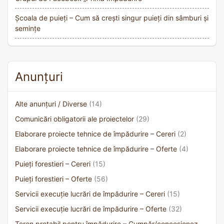
Școala de puieți – Cum să crești singur puieți din sâmburi și
semințe
Anunțuri
Alte anunțuri / Diverse
(14)
Comunicări obligatorii ale proiectelor
(29)
Elaborare proiecte tehnice de împădurire – Cereri
(2)
Elaborare proiecte tehnice de împădurire – Oferte
(4)
Puieți forestieri – Cereri
(15)
Puieți forestieri – Oferte
(56)
Servicii execuție lucrări de împădurire – Cereri
(15)
Servicii execuție lucrări de împădurire – Oferte
(32)
Teren pretabil pentru împădurire – Cumpăr/concesionez