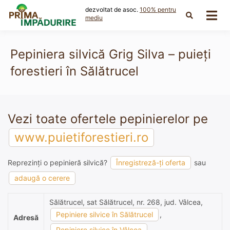
Skip
dezvoltat de asoc.
100% pentru
to
mediu
content
Pepiniera silvică Grig Silva – puieți
forestieri în Sălătrucel
Vezi toate ofertele pepinierelor pe
www.puietiforestieri.ro
Reprezinți o pepinieră silvică?
Înregistreză-ți oferta
sau
adaugă o cerere
Sălătrucel, sat Sălătrucel, nr. 268, jud. Vâlcea,
Pepiniere silvice în Sălătrucel
,
Adresă
Pepiniere silvice în Vâlcea