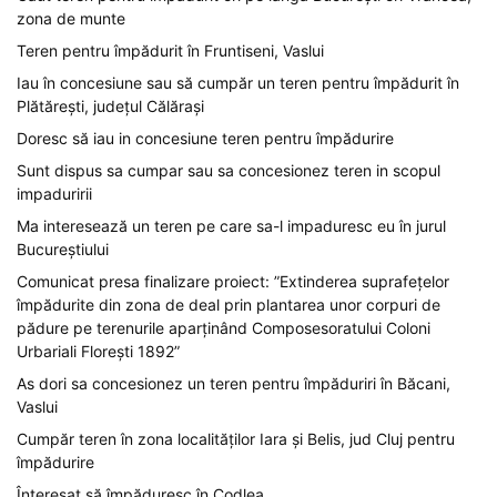
zona de munte
Teren pentru împădurit în Fruntiseni, Vaslui
Iau în concesiune sau să cumpăr un teren pentru împădurit în
Plătărești, județul Călărași
Doresc să iau in concesiune teren pentru împădurire
Sunt dispus sa cumpar sau sa concesionez teren in scopul
impaduririi
Ma interesează un teren pe care sa-l impaduresc eu în jurul
Bucureștiului
Comunicat presa finalizare proiect: ”Extinderea suprafețelor
împădurite din zona de deal prin plantarea unor corpuri de
pădure pe terenurile aparținând Composesoratului Coloni
Urbariali Florești 1892”
As dori sa concesionez un teren pentru împăduriri în Băcani,
Vaslui
Cumpăr teren în zona localităților Iara și Belis, jud Cluj pentru
împădurire
Înteresat să împăduresc în Codlea