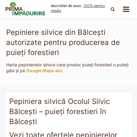
Skip
dezvoltat de asoc.
100% pentru
to
mediu
content
Pepiniere silvice din Bălceşti
autorizate pentru producerea de
puieți forestieri
Harta pepinierelor silvice care produc puieți forestieri o puteți
găsi și pe
Google Maps aici
Pepiniera silvică Ocolul Silvic
Bălceşti – puieți forestieri în
Bălceşti
Vezi toate ofertele pepinierelor