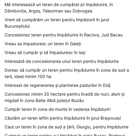
Mă interesează un teren de cumpărat pt împădurire, în
Dâmbovița, Argeș, Teleorman sau Dobrogea
Vrem să cumpărăm un teren pentru împădurit în jurul
Bucureștiului
Concesionez teren pentru împădurire în Racova, Jud Bacau
Vreau sa impaduresc un teren în Galați
Vreau să cumpăr și să împaduresc în Iași
Interesată de concesionarea unui teren pentru împădurire
Doresc să cumpăr un teren pentru împădurire în zona de sud a
tarii, ideal minim 100 ha
Interesat de regenerarea și plantarea padurilor în Dolj
Concesionez minim 20 hectare pentru livadă de nuci, aluni și
migdali în zona Balta Albă județul Buzău
Cumpăr teren în zona de munte în vederea împăduriri
Căutăm un teren ieftin pentru împădurire în jurul Brașovului
Caut un teren în zona de sud a țării, Giurgiu, pentru împădurire
Cumpar un teren pentru a-l împăduri în zona Buzau, Prahova,