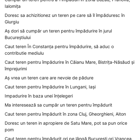
Ialomița
Doresc sa achizitionez un teren pe care să îl împăduresc în
Giurgiu
Aș dori să cumpăr un teren pentru împădurire în jurul
Bucureștiului
Caut teren În Constanța pentru împădurire, să aduc o
contributie mediulu
Caut teren pentru împădurire în Căianu Mare, Bistrița-Năsăud și
împrejurimi
Aș vrea un teren care are nevoie de pădure
Caut teren pentru împădurire în Lungani, Iași
Impadurire în baza unei înțelegeri
Ma interesează sa cumpăr un teren pentru împădurit
Caut teren pentru împădurit în zona Cluj, Gheorghieni, Aiton
Doresc un teren in apropiere de Satu Mare, pot sa pun orice
pom
Caut teren pentru împădurit ori pe lângă București ori Vrancea,