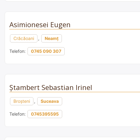
Asimionesei Eugen
Crăcăoani
,
Neamț
Telefon:
0745 090 307
Ştambert Sebastian Irinel
Broșteni
,
Suceava
Telefon:
0745395595