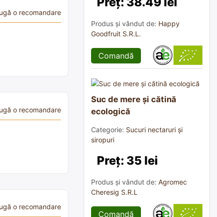
Preț: 38.49 lei
ugă o recomandare
Produs și vândut de:
Happy
Goodfruit S.R.L.
Comandă
Suc de mere și cătină
ugă o recomandare
ecologică
Categorie:
Sucuri nectaruri și
siropuri
Preț: 35 lei
Produs și vândut de:
Agromec
Cheresig S.R.L
ugă o recomandare
Comandă