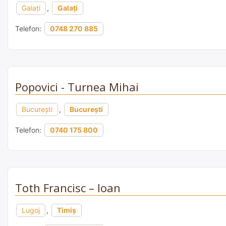
Galați
,
Galați
Telefon:
0748 270 885
Popovici - Turnea Mihai
București
,
București
Telefon:
0740 175 800
Toth Francisc – Ioan
Lugoj
,
Timiș