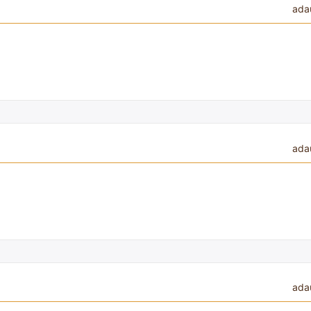
ada
ada
ada