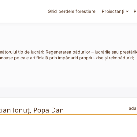
Ghid perdele forestiere
Proiectanți
P
ătorului tip de lucrări: Regenerarea pădurilor – lucrările sau prestările
mnoase pe cale artificială prin împăduriri propriu-zise şi reîmpăduriri;
tian Ionuț, Popa Dan
ada