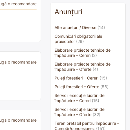
ugă o recomandare
Anunțuri
Alte anunțuri / Diverse
(14)
Comunicări obligatorii ale
proiectelor
(29)
Elaborare proiecte tehnice de
împădurire – Cereri
(2)
ugă o recomandare
Elaborare proiecte tehnice de
împădurire – Oferte
(4)
Puieți forestieri – Cereri
(15)
Puieți forestieri – Oferte
(56)
Servicii execuție lucrări de
împădurire – Cereri
(15)
Servicii execuție lucrări de
împădurire – Oferte
(32)
ugă o recomandare
Teren pretabil pentru împădurire –
Cumpăr/concesionez
(151)