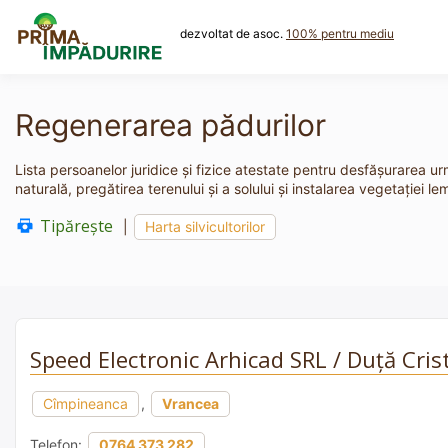
Skip
to
dezvoltat de asoc.
100% pentru mediu
content
Regenerarea pădurilor
Lista persoanelor juridice și fizice atestate pentru desfășurarea urm
naturală, pregătirea terenului şi a solului şi instalarea vegetaţiei le
Tipărește
|
Harta silvicultorilor
Speed Electronic Arhicad SRL / Duță Cris
Cîmpineanca
,
Vrancea
Telefon:
0764 373 282