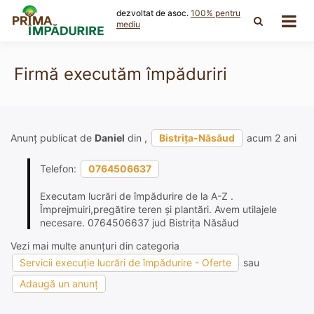
Skip
dezvoltat de asoc.
100% pentru
to
mediu
content
Firmă executăm împăduriri
Anunț publicat de
Daniel
din ,
Bistrița-Năsăud
acum 2 ani
Telefon:
0764506637
Executam lucrări de împădurire de la A-Z .
Împrejmuiri,pregătire teren și plantări. Avem utilajele
necesare. 0764506637 jud Bistrița Năsăud
Vezi mai multe anunțuri din categoria
Servicii execuție lucrări de împădurire - Oferte
sau
Adaugă un anunț