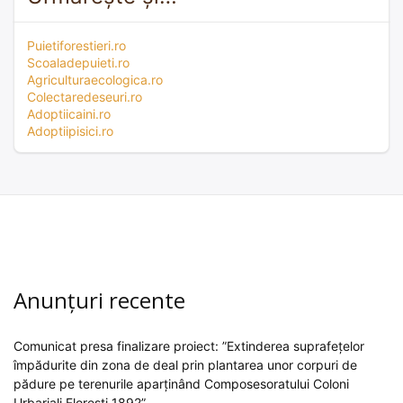
Puietiforestieri.ro
Scoaladepuieti.ro
Agriculturaecologica.ro
Colectaredeseuri.ro
Adoptiicaini.ro
Adoptiipisici.ro
Anunțuri recente
Comunicat presa finalizare proiect: ”Extinderea suprafețelor
împădurite din zona de deal prin plantarea unor corpuri de
pădure pe terenurile aparținând Composesoratului Coloni
Urbariali Florești 1892”