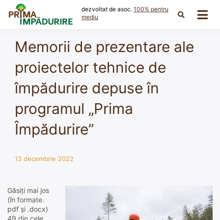
Skip
dezvoltat de asoc.
100% pentru
to
mediu
content
Memorii de prezentare ale
proiectelor tehnice de
împădurire depuse în
programul „Prima
Împădurire”
13 decembrie 2022
Găsiți mai jos
(în formate.
pdf și .docx)
49 din cele