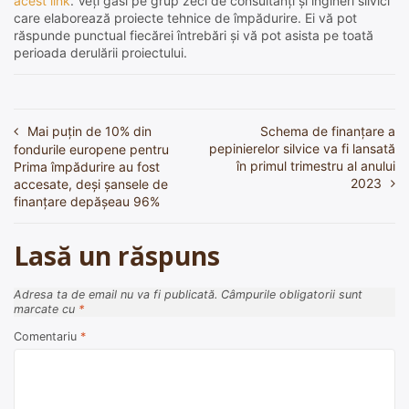
acest link
. Veți găsi pe grup zeci de consultanți și ingineri silvici
care elaborează proiecte tehnice de împădurire. Ei vă pot
răspunde punctual fiecărei întrebări și vă pot asista pe toată
perioada derulării proiectului.
Mai puțin de 10% din
Schema de finanțare a
Navigare
pepinierelor silvice va fi lansată
fondurile europene pentru
în
în primul trimestru al anului
Prima împădurire au fost
2023
accesate, deși șansele de
articole
finanțare depășeau 96%
Lasă un răspuns
Adresa ta de email nu va fi publicată.
Câmpurile obligatorii sunt
marcate cu
*
Comentariu
*