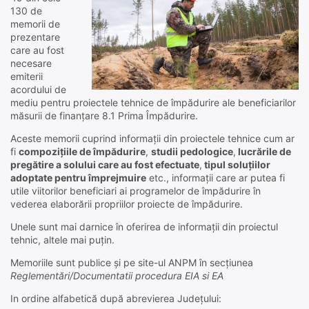
130 de
memorii de
prezentare
care au fost
necesare
emiterii
acordului de
mediu pentru proiectele tehnice de împădurire ale beneficiarilor
măsurii de finanțare 8.1 Prima Împădurire.
Aceste memorii cuprind informații din proiectele tehnice cum ar
fi
compozițiile de împădurire
,
studii pedologice
,
lucrările de
pregătire a solului care au fost efectuate
,
tipul soluțiilor
adoptate pentru împrejmuire
etc., informații care ar putea fi
utile viitorilor beneficiari ai programelor de împădurire în
vederea elaborării propriilor proiecte de împădurire.
Unele sunt mai darnice în oferirea de informații din proiectul
tehnic, altele mai puțin.
Memoriile sunt publice și pe site-ul ANPM în secțiunea
Reglementări/Documentatii procedura EIA si EA
In ordine alfabetică după abrevierea Județului: