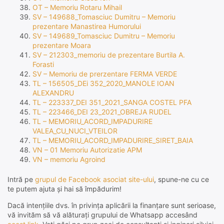
OT – Memoriu Rotaru Mihail
SV – 149688_Tomasciuc Dumitru – Memoriu
prezentare Manastirea Humorului
SV – 149689_Tomasciuc Dumitru – Memoriu
prezentare Moara
SV – 212303_memoriu de prezentare Burtila A.
Forasti
SV – Memoriu de prerzentare FERMA VERDE
TL – 156505_DEi 352_2020_MANOLE IOAN
ALEXANDRU
TL – 223337_DEI 351_2021_SANGA COSTEL PFA
TL – 223466_DEI 23_2021_OBREJA RUDEL
TL – MEMORIU_ACORD_IMPADURIRE
VALEA_CU_NUCI_VTEILOR
TL – MEMORIU_ACORD_IMPADURIRE_SIRET_BAIA
VN – 01 Memoriu Autorizatie APM
VN – memoriu Agroind
Intră pe
grupul de Facebook asociat site-ului
, spune-ne cu ce
te putem ajuta și hai să împădurim!
Dacă intențiile dvs. în privința aplicării la finanțare sunt serioase,
vă invităm să vă alăturați grupului de Whatsapp accesând