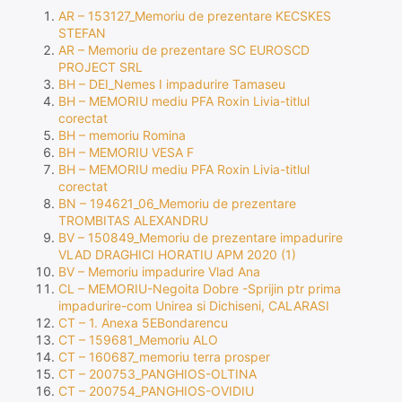
AR – 153127_Memoriu de prezentare KECSKES
STEFAN
AR – Memoriu de prezentare SC EUROSCD
PROJECT SRL
BH – DEI_Nemes I impadurire Tamaseu
BH – MEMORIU mediu PFA Roxin Livia-titlul
corectat
BH – memoriu Romina
BH – MEMORIU VESA F
BH – MEMORIU mediu PFA Roxin Livia-titlul
corectat
BN – 194621_06_Memoriu de prezentare
TROMBITAS ALEXANDRU
BV – 150849_Memoriu de prezentare impadurire
VLAD DRAGHICI HORATIU APM 2020 (1)
BV – Memoriu impadurire Vlad Ana
CL – MEMORIU-Negoita Dobre -Sprijin ptr prima
impadurire-com Unirea si Dichiseni, CALARASI
CT – 1. Anexa 5EBondarencu
CT – 159681_Memoriu ALO
CT – 160687_memoriu terra prosper
CT – 200753_PANGHIOS-OLTINA
CT – 200754_PANGHIOS-OVIDIU