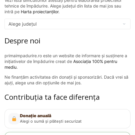
Vezi lista silvicultorilor atestați pentru elaborarea proiectelor
tehnice de împădurire. Alege județul din lista de mai jos sau
intră pe
Harta proiectanților
.
Despre noi
primaimpadurire.ro este un website de informare și susținere a
inițiativelor de împădurire creat de
Asociația 100% pentru
mediu
.
Ne finanțăm activitatea din donații și sponsorizări. Dacă vrei să
ajuți, alege una din opțiunile de mai jos.
Contribuția ta face diferența
Donație anuală
Alegi o sumă și plătești securizat