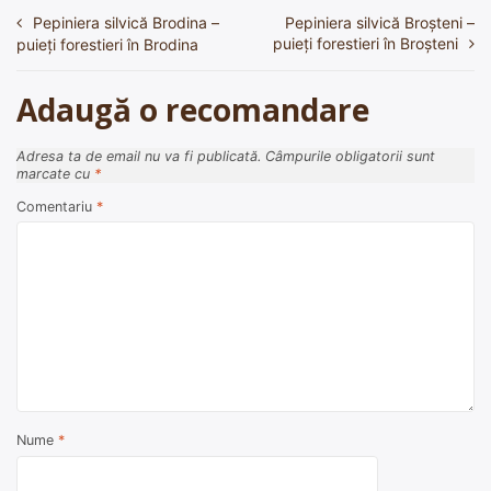
Pepiniera silvică Brodina –
Pepiniera silvică Broşteni –
Navigare
puieți forestieri în Broşteni
puieți forestieri în Brodina
în
articole
Adaugă o recomandare
Adresa ta de email nu va fi publicată.
Câmpurile obligatorii sunt
marcate cu
*
Comentariu
*
Nume
*