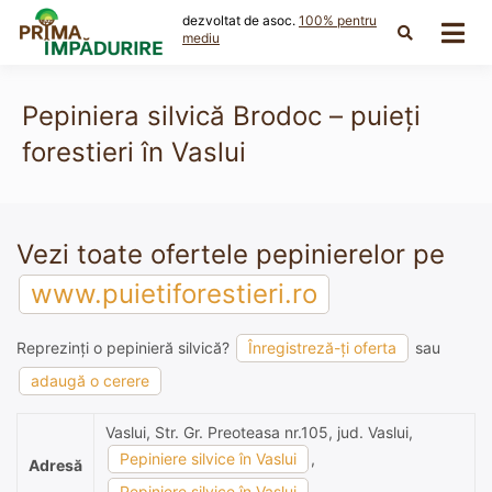
Skip
dezvoltat de asoc.
100% pentru
to
mediu
content
Pepiniera silvică Brodoc – puieți
forestieri în Vaslui
Vezi toate ofertele pepinierelor pe
www.puietiforestieri.ro
Reprezinți o pepinieră silvică?
Înregistreză-ți oferta
sau
adaugă o cerere
Vaslui, Str. Gr. Preoteasa nr.105, jud. Vaslui,
Pepiniere silvice în Vaslui
,
Adresă
Pepiniere silvice în Vaslui