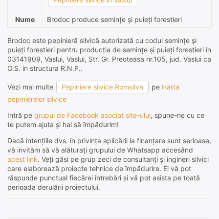
Nume
Brodoc produce semințe și puieți forestieri
Brodoc este pepinieră silvică autorizată cu codul semințe și
puieți forestieri pentru producția de semințe și puieți forestieri în
03141909, Vaslui, Vaslui, Str. Gr. Preoteasa nr.105, jud. Vaslui ca
O.S. in structura R.N.P..
Vezi mai multe
Pepiniere silvice Romsilva
pe
Harta
pepinierelor silvice
Intră pe
grupul de Facebook asociat site-ului
, spune-ne cu ce
te putem ajuta și hai să împădurim!
Dacă intențiile dvs. în privința aplicării la finanțare sunt serioase,
vă invităm să vă alăturați grupului de Whatsapp accesând
acest link
. Veți găsi pe grup zeci de consultanți și ingineri silvici
care elaborează proiecte tehnice de împădurire. Ei vă pot
răspunde punctual fiecărei întrebări și vă pot asista pe toată
perioada derulării proiectului.