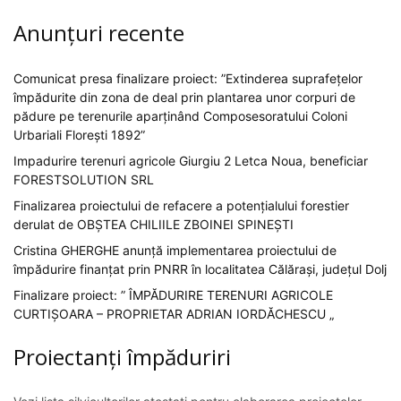
Anunțuri recente
Comunicat presa finalizare proiect: ”Extinderea suprafețelor
împădurite din zona de deal prin plantarea unor corpuri de
pădure pe terenurile aparținând Composesoratului Coloni
Urbariali Florești 1892”
Impadurire terenuri agricole Giurgiu 2 Letca Noua, beneficiar
FORESTSOLUTION SRL
Finalizarea proiectului de refacere a potențialului forestier
derulat de OBȘTEA CHILIILE ZBOINEI SPINEȘTI
Cristina GHERGHE anunță implementarea proiectului de
împădurire finanțat prin PNRR în localitatea Călărași, județul Dolj
Finalizare proiect: ” ÎMPĂDURIRE TERENURI AGRICOLE
CURTIȘOARA – PROPRIETAR ADRIAN IORDĂCHESCU „
Proiectanți împăduriri