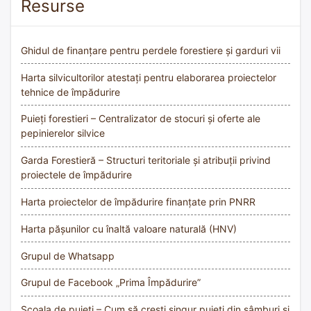
Resurse
Ghidul de finanțare pentru perdele forestiere și garduri vii
Harta silvicultorilor atestați pentru elaborarea proiectelor
tehnice de împădurire
Puieți forestieri – Centralizator de stocuri și oferte ale
pepinierelor silvice
Garda Forestieră – Structuri teritoriale și atribuții privind
proiectele de împădurire
Harta proiectelor de împădurire finanțate prin PNRR
Harta pășunilor cu înaltă valoare naturală (HNV)
Grupul de Whatsapp
Grupul de Facebook „Prima Împădurire”
Școala de puieți – Cum să crești singur puieți din sâmburi și