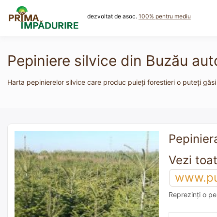
Skip
to
dezvoltat de asoc.
100% pentru mediu
content
Pepiniere silvice din Buzău aut
Harta pepinierelor silvice care produc puieți forestieri o puteți găsi
Pepiniera
www.pui
Reprezinți o pe
adaugă o reco