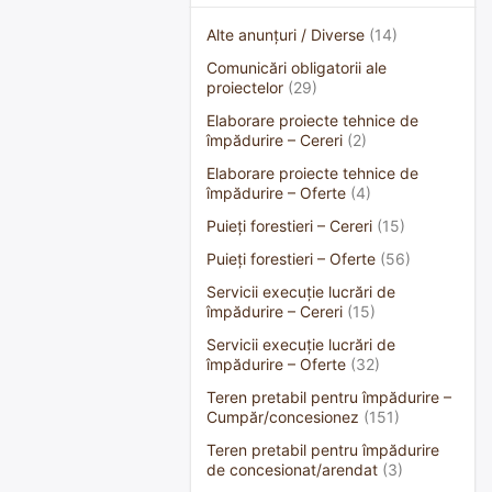
Alte anunțuri / Diverse
(14)
Comunicări obligatorii ale
proiectelor
(29)
Elaborare proiecte tehnice de
împădurire – Cereri
(2)
Elaborare proiecte tehnice de
împădurire – Oferte
(4)
Puieți forestieri – Cereri
(15)
Puieți forestieri – Oferte
(56)
Servicii execuție lucrări de
împădurire – Cereri
(15)
Servicii execuție lucrări de
împădurire – Oferte
(32)
Teren pretabil pentru împădurire –
Cumpăr/concesionez
(151)
Teren pretabil pentru împădurire
de concesionat/arendat
(3)