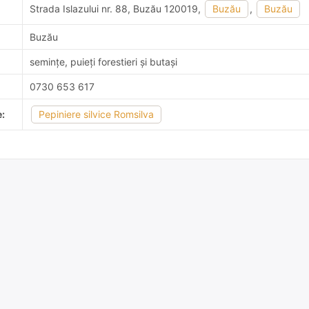
Strada Islazului nr. 88, Buzău 120019,
Buzău
,
Buzău
Buzău
semințe, puieți forestieri și butași
0730 653 617
:
Pepiniere silvice Romsilva