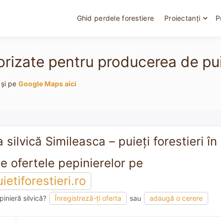
Ghid perdele forestiere
Proiectanți
P
orizate pentru producerea de puie
 și pe
Google Maps aici
 silvică Simileasca – puieți forestieri î
Vezi toate ofertele pepinierelor pe
etiforestieri.ro
pinieră silvică?
Înregistreză-ți oferta
sau
adaugă o cerere
mandare