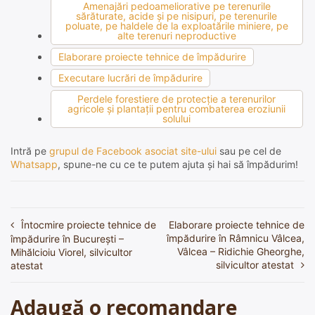
Amenajări pedoameliorative pe terenurile
sărăturate, acide şi pe nisipuri, pe terenurile
poluate, pe haldele de la exploatările miniere, pe
alte terenuri neproductive
Elaborare proiecte tehnice de împădurire
Executare lucrări de împădurire
Perdele forestiere de protecţie a terenurilor
agricole şi plantaţii pentru combaterea eroziunii
solului
Intră pe
grupul de Facebook asociat site-ului
sau pe cel de
Whatsapp
, spune-ne cu ce te putem ajuta și hai să împădurim!
Întocmire proiecte tehnice de
Elaborare proiecte tehnice de
Navigare
împădurire în Râmnicu Vâlcea,
împădurire în București –
în
Vâlcea – Ridichie Gheorghe,
Mihălcioiu Viorel, silvicultor
silvicultor atestat
atestat
articole
Adaugă o recomandare