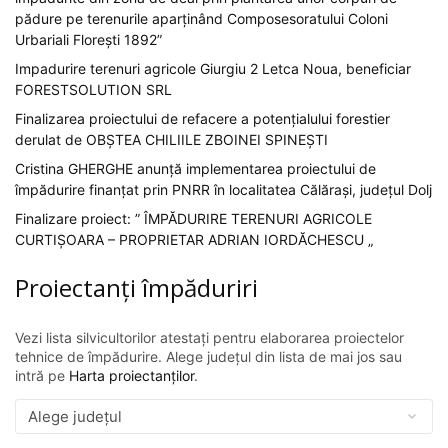
pădure pe terenurile aparținând Composesoratului Coloni
Urbariali Florești 1892”
Impadurire terenuri agricole Giurgiu 2 Letca Noua, beneficiar
FORESTSOLUTION SRL
Finalizarea proiectului de refacere a potențialului forestier
derulat de OBȘTEA CHILIILE ZBOINEI SPINEȘTI
Cristina GHERGHE anunță implementarea proiectului de
împădurire finanțat prin PNRR în localitatea Călărași, județul Dolj
Finalizare proiect: ” ÎMPĂDURIRE TERENURI AGRICOLE
CURTIȘOARA – PROPRIETAR ADRIAN IORDĂCHESCU „
Proiectanți împăduriri
Vezi lista silvicultorilor atestați pentru elaborarea proiectelor
tehnice de împădurire. Alege județul din lista de mai jos sau
intră pe
Harta proiectanților
.