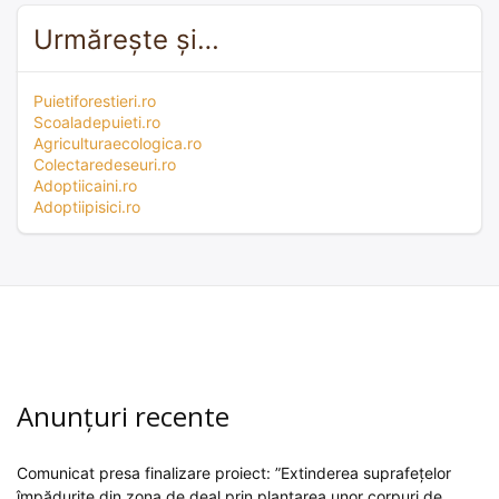
Urmărește și…
Puietiforestieri.ro
Scoaladepuieti.ro
Agriculturaecologica.ro
Colectaredeseuri.ro
Adoptiicaini.ro
Adoptiipisici.ro
Anunțuri recente
Comunicat presa finalizare proiect: ”Extinderea suprafețelor
împădurite din zona de deal prin plantarea unor corpuri de