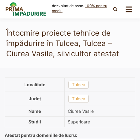
Skip
dezvoltat de asoc.
100% pentru
to
mediu
content
Întocmire proiecte tehnice de
împădurire în Tulcea, Tulcea –
Ciurea Vasile, silvicultor atestat
Localitate
Tulcea
Județ
Tulcea
Nume
Ciurea Vasile
Studii
Superioare
Atestat pentru domeniile de lucru: