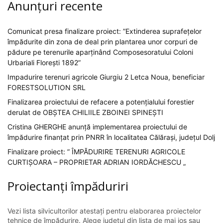
Anunțuri recente
Comunicat presa finalizare proiect: ”Extinderea suprafețelor
împădurite din zona de deal prin plantarea unor corpuri de
pădure pe terenurile aparținând Composesoratului Coloni
Urbariali Florești 1892”
Impadurire terenuri agricole Giurgiu 2 Letca Noua, beneficiar
FORESTSOLUTION SRL
Finalizarea proiectului de refacere a potențialului forestier
derulat de OBȘTEA CHILIILE ZBOINEI SPINEȘTI
Cristina GHERGHE anunță implementarea proiectului de
împădurire finanțat prin PNRR în localitatea Călărași, județul Dolj
Finalizare proiect: ” ÎMPĂDURIRE TERENURI AGRICOLE
CURTIȘOARA – PROPRIETAR ADRIAN IORDĂCHESCU „
Proiectanți împăduriri
Vezi lista silvicultorilor atestați pentru elaborarea proiectelor
tehnice de împădurire. Alege județul din lista de mai jos sau