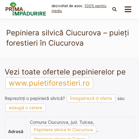
Skip
dezvoltat de asoc.
100% pentru
to
mediu
content
Pepiniera silvică Ciucurova – puieți
forestieri în Ciucurova
Vezi toate ofertele pepinierelor pe
www.puietiforestieri.ro
Reprezinți o pepinieră silvică?
Înregistreză-ți oferta
sau
adaugă o cerere
Comuna Ciucurova, jud. Tulcea,
Pepiniere silvice în Ciucurova
,
Adresă
Pepiniere silvice în Tulcea