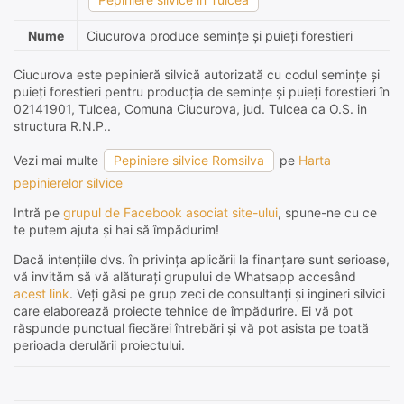
Nume
Ciucurova produce semințe și puieți forestieri
Ciucurova este pepinieră silvică autorizată cu codul semințe și
puieți forestieri pentru producția de semințe și puieți forestieri în
02141901, Tulcea, Comuna Ciucurova, jud. Tulcea ca O.S. in
structura R.N.P..
Vezi mai multe
Pepiniere silvice Romsilva
pe
Harta
pepinierelor silvice
Intră pe
grupul de Facebook asociat site-ului
, spune-ne cu ce
te putem ajuta și hai să împădurim!
Dacă intențiile dvs. în privința aplicării la finanțare sunt serioase,
vă invităm să vă alăturați grupului de Whatsapp accesând
acest link
. Veți găsi pe grup zeci de consultanți și ingineri silvici
care elaborează proiecte tehnice de împădurire. Ei vă pot
răspunde punctual fiecărei întrebări și vă pot asista pe toată
perioada derulării proiectului.