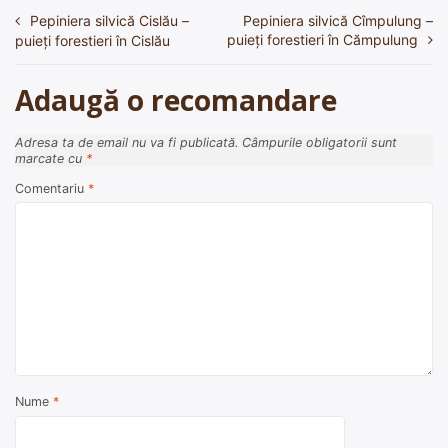
Pepiniera silvică Cislău –
Pepiniera silvică Cîmpulung –
Navigare
puieți forestieri în Cămpulung
puieți forestieri în Cislău
în
articole
Adaugă o recomandare
Adresa ta de email nu va fi publicată.
Câmpurile obligatorii sunt
marcate cu
*
Comentariu
*
Nume
*