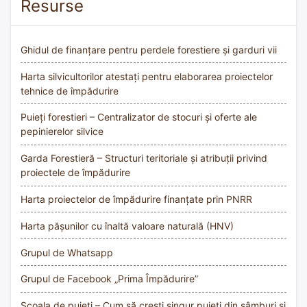
Resurse
Ghidul de finanțare pentru perdele forestiere și garduri vii
Harta silvicultorilor atestați pentru elaborarea proiectelor
tehnice de împădurire
Puieți forestieri – Centralizator de stocuri și oferte ale
pepinierelor silvice
Garda Forestieră – Structuri teritoriale și atribuții privind
proiectele de împădurire
Harta proiectelor de împădurire finanțate prin PNRR
Harta pășunilor cu înaltă valoare naturală (HNV)
Grupul de Whatsapp
Grupul de Facebook „Prima Împădurire”
Școala de puieți – Cum să crești singur puieți din sâmburi și