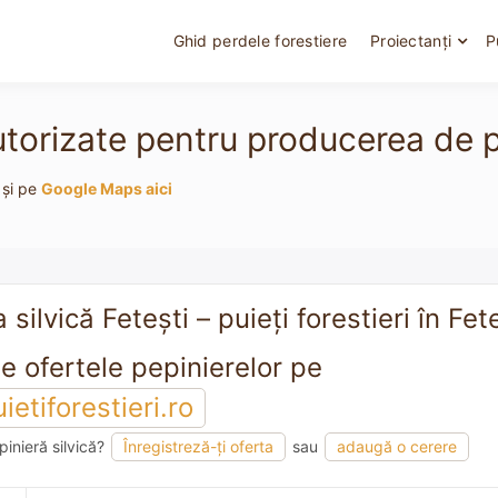
Ghid perdele forestiere
Proiectanți
P
utorizate pentru producerea de pu
 și pe
Google Maps aici
 silvică Feteşti – puieți forestieri în Fet
Vezi toate ofertele pepinierelor pe
etiforestieri.ro
pinieră silvică?
Înregistreză-ți oferta
sau
adaugă o cerere
mandare