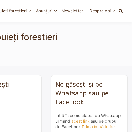
uieți forestieri
Anunțuri
Newsletter
Despre noi
ieți forestieri
Ne găsești și pe
eşti
Whatsapp sau pe
Facebook
Intră în comunitatea de Whatsapp
urmând
acest link
sau pe grupul
de Facebook
Prima împădurire