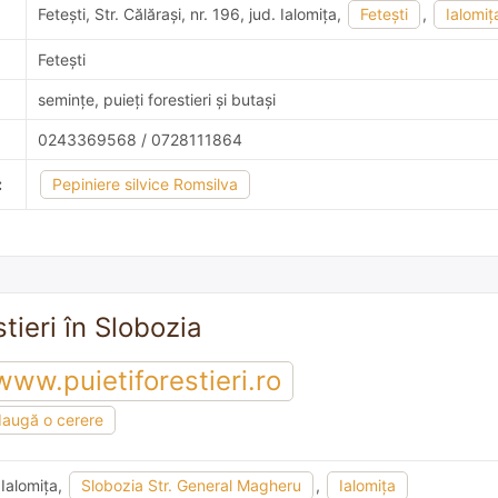
Feteşti, Str. Călăraşi, nr. 196, jud. Ialomiţa,
Feteşti
,
Ialomiţ
Feteşti
semințe, puieți forestieri și butași
0243369568 / 0728111864
:
Pepiniere silvice Romsilva
stieri în Slobozia
www.puietiforestieri.ro
augă o cerere
 Ialomiţa,
Slobozia Str. General Magheru
,
Ialomiţa