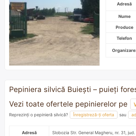
Adresă
Nume
Produce
Telefon
Organizare
Pepiniera silvică Buiești – puieți fore
Vezi toate ofertele pepinierelor pe
Reprezinți o pepinieră silvică?
Înregistreză-ți oferta
sau
ad
adaugă o recomandare
Adresă
Slobozia Str. General Magheru, nr. 31, jud.