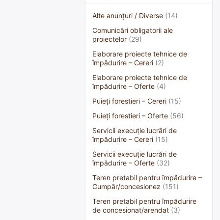
Alte anunțuri / Diverse
(14)
Comunicări obligatorii ale
proiectelor
(29)
Elaborare proiecte tehnice de
împădurire – Cereri
(2)
Elaborare proiecte tehnice de
împădurire – Oferte
(4)
Puieți forestieri – Cereri
(15)
Puieți forestieri – Oferte
(56)
Servicii execuție lucrări de
împădurire – Cereri
(15)
Servicii execuție lucrări de
împădurire – Oferte
(32)
Teren pretabil pentru împădurire –
Cumpăr/concesionez
(151)
Teren pretabil pentru împădurire
de concesionat/arendat
(3)