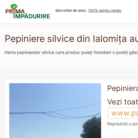
Skip
to
dezvoltat de asoc.
100% pentru mediu
content
Pepiniere silvice din Ialomiţa a
Harta pepinierelor silvice care produc puieți forestieri o puteți găsi
Pepiniera
www.pui
Reprezinți o pe
adaugă o reco