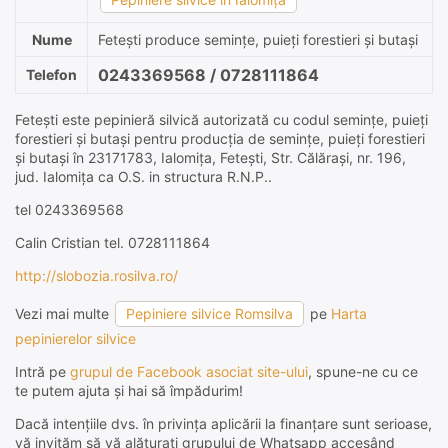
Nume
Feteşti produce semințe, puieți forestieri și butași
0243369568 / 0728111864
Telefon
Feteşti este pepinieră silvică autorizată cu codul semințe, puieți
forestieri și butași pentru producția de semințe, puieți forestieri
și butași în 23171783, Ialomiţa, Feteşti, Str. Călăraşi, nr. 196,
jud. Ialomiţa ca O.S. in structura R.N.P..
tel 0243369568
Calin Cristian tel. 0728111864
http://slobozia.rosilva.ro/
Vezi mai multe
Pepiniere silvice Romsilva
pe
Harta
pepinierelor silvice
Intră pe
grupul de Facebook asociat site-ului
, spune-ne cu ce
te putem ajuta și hai să împădurim!
Dacă intențiile dvs. în privința aplicării la finanțare sunt serioase,
vă invităm să vă alăturați grupului de Whatsapp accesând