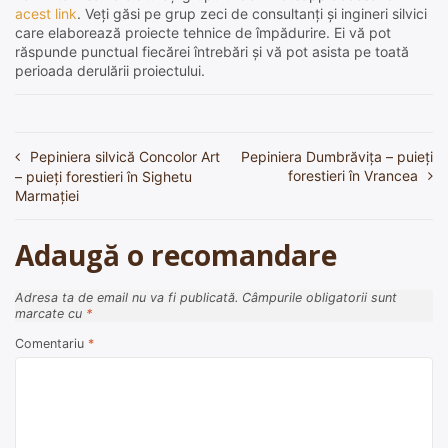
acest link
. Veți găsi pe grup zeci de consultanți și ingineri silvici
care elaborează proiecte tehnice de împădurire. Ei vă pot
răspunde punctual fiecărei întrebări și vă pot asista pe toată
perioada derulării proiectului.
Pepiniera silvică Concolor Art
Pepiniera Dumbrăvița – puieți
Navigare
forestieri în Vrancea
– puieți forestieri în Sighetu
în
Marmaţiei
articole
Adaugă o recomandare
Adresa ta de email nu va fi publicată.
Câmpurile obligatorii sunt
marcate cu
*
Comentariu
*