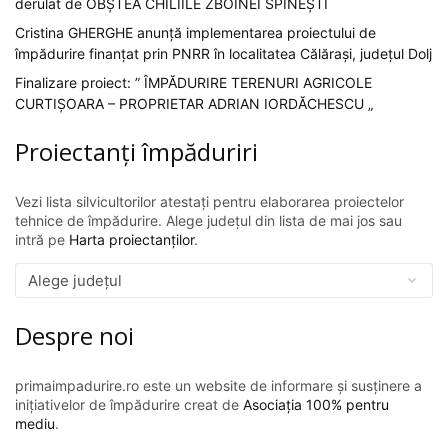
derulat de OBȘTEA CHILIILE ZBOINEI SPINEȘTI
Cristina GHERGHE anunță implementarea proiectului de
împădurire finanțat prin PNRR în localitatea Călărași, județul Dolj
Finalizare proiect: ” ÎMPĂDURIRE TERENURI AGRICOLE
CURTIȘOARA – PROPRIETAR ADRIAN IORDĂCHESCU „
Proiectanți împăduriri
Vezi lista silvicultorilor atestați pentru elaborarea proiectelor
tehnice de împădurire. Alege județul din lista de mai jos sau
intră pe
Harta proiectanților
.
Despre noi
primaimpadurire.ro este un website de informare și susținere a
inițiativelor de împădurire creat de
Asociația 100% pentru
mediu
.