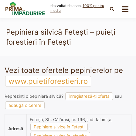
Skip
dezvoltat de asoc.
100% pentru
to
mediu
content
Pepiniera silvică Feteşti – puieți
forestieri în Feteşti
Vezi toate ofertele pepinierelor pe
www.puietiforestieri.ro
Reprezinți o pepinieră silvică?
Înregistreză-ți oferta
sau
adaugă o cerere
Feteşti, Str. Călăraşi, nr. 196, jud. Ialomiţa,
Pepiniere silvice în Feteşti
,
Adresă
Pepiniere silvice în Ialomiţa