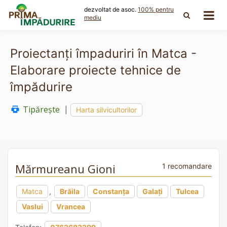
Skip
dezvoltat de asoc.
100% pentru
to
mediu
content
Proiectanți împaduriri în Matca -
Elaborare proiecte tehnice de
împădurire
Tipărește
|
Harta silvicultorilor
Mărmureanu Gioni
1 recomandare
Matca
,
Brăila
Constanța
Galați
Tulcea
Vaslui
Vrancea