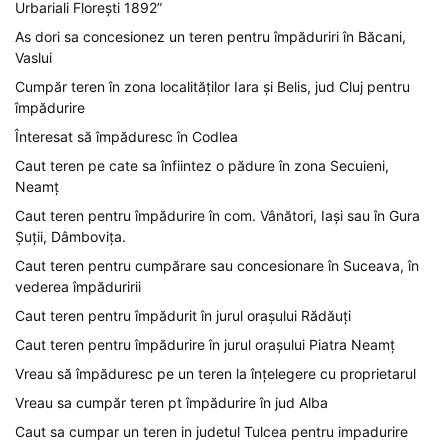
Urbariali Florești 1892”
As dori sa concesionez un teren pentru împăduriri în Băcani,
Vaslui
Cumpăr teren în zona localităților Iara și Belis, jud Cluj pentru
împădurire
Înteresat să împăduresc în Codlea
Caut teren pe cate sa înfiintez o pădure în zona Secuieni,
Neamț
Caut teren pentru împădurire în com. Vânători, Iași sau în Gura
Șuții, Dâmbovița.
Caut teren pentru cumpărare sau concesionare în Suceava, în
vederea împăduririi
Caut teren pentru împădurit în jurul orașului Rădăuți
Caut teren pentru împădurire în jurul orașului Piatra Neamț
Vreau să împăduresc pe un teren la înțelegere cu proprietarul
Vreau sa cumpăr teren pt împădurire în jud Alba
Caut sa cumpar un teren in judetul Tulcea pentru impadurire