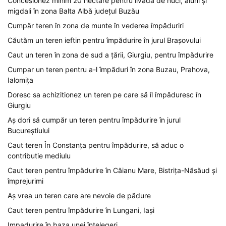
Concesionez minim 20 hectare pentru livadă de nuci, aluni și
migdali în zona Balta Albă județul Buzău
Cumpăr teren în zona de munte în vederea împăduriri
Căutăm un teren ieftin pentru împădurire în jurul Brașovului
Caut un teren în zona de sud a țării, Giurgiu, pentru împădurire
Cumpar un teren pentru a-l împăduri în zona Buzau, Prahova,
Ialomița
Doresc sa achizitionez un teren pe care să îl împăduresc în
Giurgiu
Aș dori să cumpăr un teren pentru împădurire în jurul
Bucureștiului
Caut teren În Constanța pentru împădurire, să aduc o
contributie mediulu
Caut teren pentru împădurire în Căianu Mare, Bistrița-Năsăud și
împrejurimi
Aș vrea un teren care are nevoie de pădure
Caut teren pentru împădurire în Lungani, Iași
Impadurire în baza unei înțelegeri