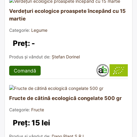
Verdețuri ecologice proaspete începând cu 15
martie
Categorie:
Legume
Preț: -
Produs și vândut de:
Ștefan Dorinel
Comandă
Fructe de cătină ecologică congelate 500 gr
Categorie:
Fructe
Preț: 15 lei
Produs și vândut de:
Dano Plant S.R.L.