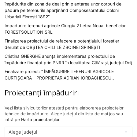
împădurite din zona de deal prin plantarea unor corpuri de
pădure pe terenurile aparținând Composesoratului Coloni
Urbariali Florești 1892”
Impadurire terenuri agricole Giurgiu 2 Letca Noua, beneficiar
FORESTSOLUTION SRL
Finalizarea proiectului de refacere a potențialului forestier
derulat de OBȘTEA CHILIILE ZBOINEI SPINEȘTI
Cristina GHERGHE anunță implementarea proiectului de
împădurire finanțat prin PNRR în localitatea Călărași, județul Dolj
Finalizare proiect: ” ÎMPĂDURIRE TERENURI AGRICOLE
CURTIȘOARA – PROPRIETAR ADRIAN IORDĂCHESCU „
Proiectanți împăduriri
Vezi lista silvicultorilor atestați pentru elaborarea proiectelor
tehnice de împădurire. Alege județul din lista de mai jos sau
intră pe
Harta proiectanților
.