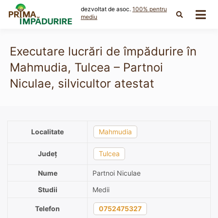
Skip
dezvoltat de asoc.
100% pentru
to
mediu
content
Executare lucrări de împădurire în
Mahmudia, Tulcea – Partnoi
Niculae, silvicultor atestat
Localitate
Mahmudia
Județ
Tulcea
Nume
Partnoi Niculae
Studii
Medii
Telefon
0752475327