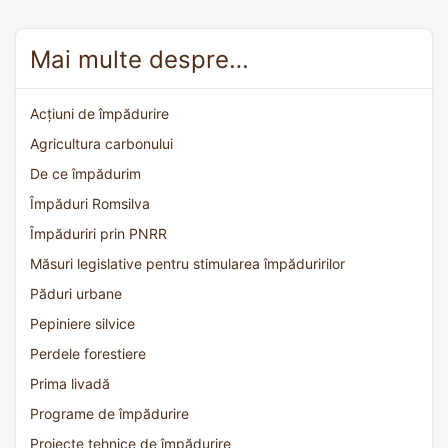
Mai multe despre…
Acțiuni de împădurire
Agricultura carbonului
De ce împădurim
Împăduri Romsilva
Împăduriri prin PNRR
Măsuri legislative pentru stimularea împăduririlor
Păduri urbane
Pepiniere silvice
Perdele forestiere
Prima livadă
Programe de împădurire
Proiecte tehnice de împădurire