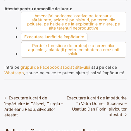
Atestat pentru domeniile de lucru:
Amenajări pedoameliorative pe terenurile
sărăturate, acide şi pe nisipuri, pe terenurile
poluate, pe haldele de la exploatările miniere, pe
alte terenuri neproductive
Executare lucrări de împădurire
Perdele forestiere de protecţie a terenurilor
agricole şi plantaţii pentru combaterea eroziunii
solului
Intră pe
grupul de Facebook asociat site-ului
sau pe cel de
Whatsapp
, spune-ne cu ce te putem ajuta și hai să împădurim!
Executare lucrări de
Executare lucrări de împădurire
Navigare
în Vatra Dornei, Suceava –
împădurire în Găiseni, Giurgiu –
în
Usatiuc Dan Florin, silvicultor
Ardeleanu Radu, silvicultor
atestat
atestat
articole