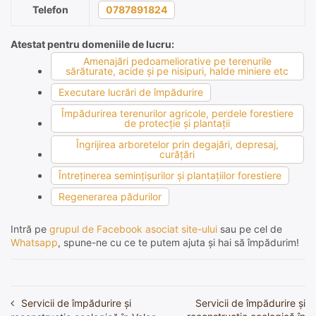
Telefon
0787891824
Atestat pentru domeniile de lucru:
Amenajări pedoameliorative pe terenurile
sărăturate, acide şi pe nisipuri, halde miniere etc
Executare lucrări de împădurire
Împădurirea terenurilor agricole, perdele forestiere
de protecţie şi plantaţii
Îngrijirea arboretelor prin degajări, depresaj,
curăţări
Întreţinerea seminţişurilor şi plantaţiilor forestiere
Regenerarea pădurilor
Intră pe
grupul de Facebook asociat site-ului
sau pe cel de
Whatsapp
, spune-ne cu ce te putem ajuta și hai să împădurim!
Servicii de împădurire și
Servicii de împădurire și
Navigare