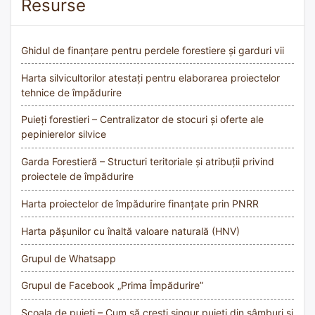
Resurse
Ghidul de finanțare pentru perdele forestiere și garduri vii
Harta silvicultorilor atestați pentru elaborarea proiectelor
tehnice de împădurire
Puieți forestieri – Centralizator de stocuri și oferte ale
pepinierelor silvice
Garda Forestieră – Structuri teritoriale și atribuții privind
proiectele de împădurire
Harta proiectelor de împădurire finanțate prin PNRR
Harta pășunilor cu înaltă valoare naturală (HNV)
Grupul de Whatsapp
Grupul de Facebook „Prima Împădurire”
Școala de puieți – Cum să crești singur puieți din sâmburi și