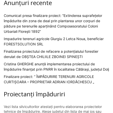
Anunțuri recente
Comunicat presa finalizare proiect: ”Extinderea suprafețelor
împădurite din zona de deal prin plantarea unor corpuri de
pădure pe terenurile aparținând Composesoratului Coloni
Urbariali Florești 1892”
Impadurire terenuri agricole Giurgiu 2 Letca Noua, beneficiar
FORESTSOLUTION SRL
Finalizarea proiectului de refacere a potențialului forestier
derulat de OBȘTEA CHILIILE ZBOINEI SPINEȘTI
Cristina GHERGHE anunță implementarea proiectului de
împădurire finanțat prin PNRR în localitatea Călărași, județul Dolj
Finalizare proiect: ” ÎMPĂDURIRE TERENURI AGRICOLE
CURTIȘOARA – PROPRIETAR ADRIAN IORDĂCHESCU „
Proiectanți împăduriri
Vezi lista silvicultorilor atestați pentru elaborarea proiectelor
tehnice de împădurire. Alege județul din lista de mai jos sau