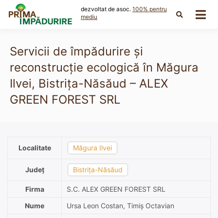
Skip
dezvoltat de asoc.
100% pentru
to
mediu
content
Servicii de împădurire și
reconstrucție ecologică în Măgura
Ilvei, Bistrița-Năsăud – ALEX
GREEN FOREST SRL
Localitate
Măgura Ilvei
Județ
Bistrița-Năsăud
Firma
S.C. ALEX GREEN FOREST SRL
Nume
Ursa Leon Costan, Timiș Octavian