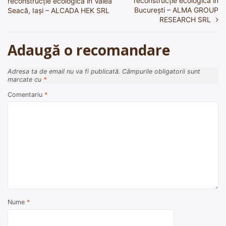
reconstrucție ecologică în
reconstrucție ecologică în Valea
în
București – ALMA GROUP
Seacă, Iași – ALCADA HEK SRL
RESEARCH SRL
articole
Adaugă o recomandare
Adresa ta de email nu va fi publicată.
Câmpurile obligatorii sunt
marcate cu
*
Comentariu
*
Nume
*