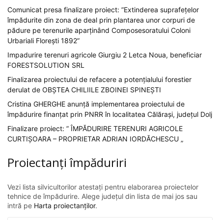
Comunicat presa finalizare proiect: ”Extinderea suprafețelor
împădurite din zona de deal prin plantarea unor corpuri de
pădure pe terenurile aparținând Composesoratului Coloni
Urbariali Florești 1892”
Impadurire terenuri agricole Giurgiu 2 Letca Noua, beneficiar
FORESTSOLUTION SRL
Finalizarea proiectului de refacere a potențialului forestier
derulat de OBȘTEA CHILIILE ZBOINEI SPINEȘTI
Cristina GHERGHE anunță implementarea proiectului de
împădurire finanțat prin PNRR în localitatea Călărași, județul Dolj
Finalizare proiect: ” ÎMPĂDURIRE TERENURI AGRICOLE
CURTIȘOARA – PROPRIETAR ADRIAN IORDĂCHESCU „
Proiectanți împăduriri
Vezi lista silvicultorilor atestați pentru elaborarea proiectelor
tehnice de împădurire. Alege județul din lista de mai jos sau
intră pe
Harta proiectanților
.