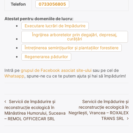
Telefon
0733056805
Atestat pentru domeniile de lucru:
Executare lucrări de împădurire
Îngrijirea arboretelor prin degajări, depresaj,
curăţări
Întreţinerea seminţişurilor şi plantaţiilor forestiere
Regenerarea pădurilor
Intră pe
grupul de Facebook asociat site-ului
sau pe cel de
Whatsapp
, spune-ne cu ce te putem ajuta și hai să împădurim!
Servicii de împădurire și
Servicii de împădurire și
Navigare
reconstrucție ecologică în
reconstrucție ecologică în
în
Negrilești, Vrancea – ROXALEX
Mănăstirea Humorului, Suceava
TRANS SRL
– REMOL OFFICECAR SRL
articole