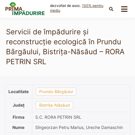
Skip
dezvoltat de asoc.
100% pentru
to
mediu
content
Servicii de împădurire și
reconstrucție ecologică în Prundu
Bârgăului, Bistrița-Năsăud – RORA
PETRIN SRL
Localitate
Prundu Bârgăului
Județ
Bistrița-Năsăud
Firma
S.C. RORA PETRIN SRL
Nume
Sîngeorzan Petru Marius, Ureche Damaschin