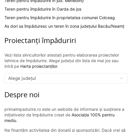
Teren pentru împădurire în jud. Mehedinți
Teren pentru împădurire în Oarda de jos
Teren pentru împădurire în proprietatea comunei Colceag
As dori sa împăduresc un teren în zona județului Bacău/Neamț
Proiectanți împăduriri
Vezi lista silvicultorilor atestați pentru elaborarea proiectelor
tehnice de împădurire. Alege județul din lista de mai jos sau
intră pe
Harta proiectanților
.
Despre noi
primaimpadurire.ro este un website de informare și susținere a
inițiativelor de împădurire creat de
Asociația 100% pentru
mediu
.
Ne finanțăm activitatea din donații și sponsorizări. Dacă vrei să