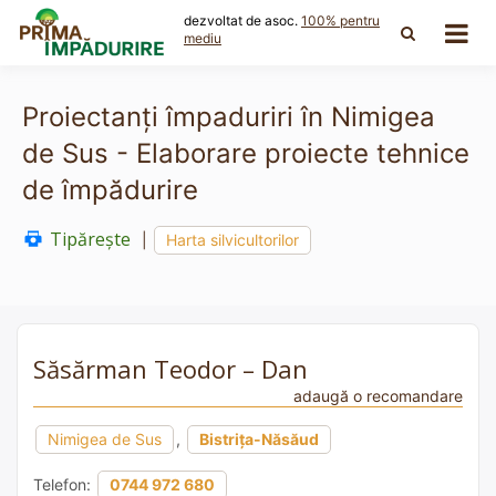
Skip
dezvoltat de asoc.
100% pentru
to
mediu
content
Proiectanți împaduriri în Nimigea
de Sus - Elaborare proiecte tehnice
de împădurire
Tipărește
|
Harta silvicultorilor
Săsărman Teodor – Dan
adaugă o recomandare
Nimigea de Sus
,
Bistrița-Năsăud
Telefon:
0744 972 680