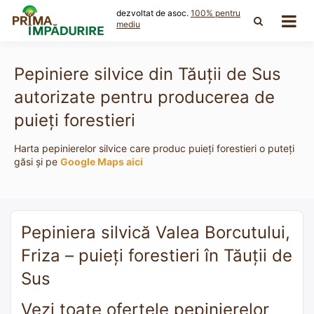
Skip
dezvoltat de asoc.
100% pentru
to
mediu
content
Pepiniere silvice din Tăuţii de Sus
autorizate pentru producerea de
puieți forestieri
Harta pepinierelor silvice care produc puieți forestieri o puteți
găsi și pe
Google Maps aici
Pepiniera silvică Valea Borcutului,
Friza – puieți forestieri în Tăuţii de
Sus
Vezi toate ofertele pepinierelor