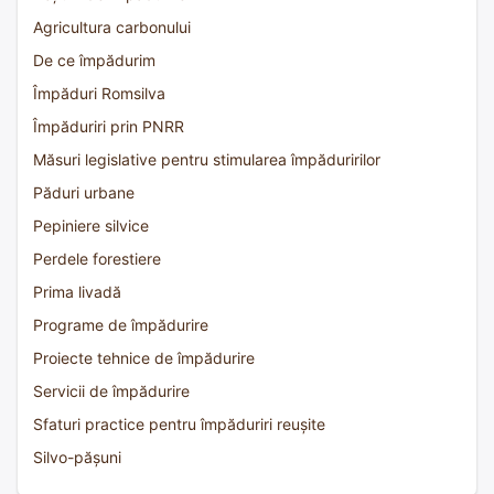
Agricultura carbonului
De ce împădurim
Împăduri Romsilva
Împăduriri prin PNRR
Măsuri legislative pentru stimularea împăduririlor
Păduri urbane
Pepiniere silvice
Perdele forestiere
Prima livadă
Programe de împădurire
Proiecte tehnice de împădurire
Servicii de împădurire
Sfaturi practice pentru împăduriri reușite
Silvo-pășuni