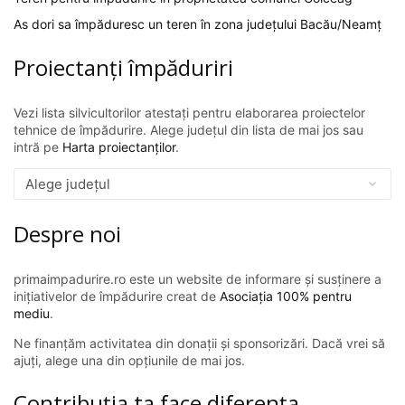
As dori sa împăduresc un teren în zona județului Bacău/Neamț
Proiectanți împăduriri
Vezi lista silvicultorilor atestați pentru elaborarea proiectelor
tehnice de împădurire. Alege județul din lista de mai jos sau
intră pe
Harta proiectanților
.
Despre noi
primaimpadurire.ro este un website de informare și susținere a
inițiativelor de împădurire creat de
Asociația 100% pentru
mediu
.
Ne finanțăm activitatea din donații și sponsorizări. Dacă vrei să
ajuți, alege una din opțiunile de mai jos.
Contribuția ta face diferența