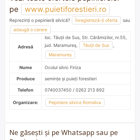
pe
www.puietiforestieri.ro
Reprezinți o pepinieră silvică?
Înregistreză-ți oferta
sau
adaugă o recomandare
adaugă o cerere
loc. Tăuţii de Sus, Str. Cărămizilor, nr.55,
jud. Maramureş,
Tăuţii de Sus
,
Adresă
Maramureş
Nume
Ocolul silvic Firiza
Produce
semințe și puieți forestieri
Telefon
0740037450 / 0262 213 892
Organizare:
Pepiniere silvice Romsilva
Ne găsești și pe Whatsapp sau pe