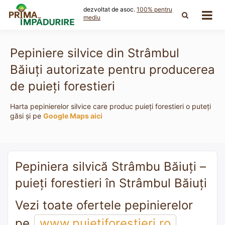
Skip
dezvoltat de asoc.
100% pentru
to
mediu
content
Pepiniere silvice din Strâmbul
Băiuţi autorizate pentru producerea
de puieți forestieri
Harta pepinierelor silvice care produc puieți forestieri o puteți
găsi și pe
Google Maps aici
Pepiniera silvică Strâmbu Băiuţi –
puieți forestieri în Strâmbul Băiuţi
Vezi toate ofertele pepinierelor
pe
www.puietiforestieri.ro