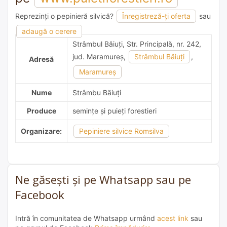
Reprezinți o pepinieră silvică?
Înregistreză-ți oferta
sau
adaugă o recomandare
adaugă o cerere
Strâmbul Băiuţi, Str. Principală, nr. 242,
jud. Maramureş,
Strâmbul Băiuţi
,
Adresă
Maramureş
Nume
Strâmbu Băiuţi
Produce
semințe și puieți forestieri
Organizare:
Pepiniere silvice Romsilva
Ne găsești și pe Whatsapp sau pe
Facebook
Intră în comunitatea de Whatsapp urmând
acest link
sau