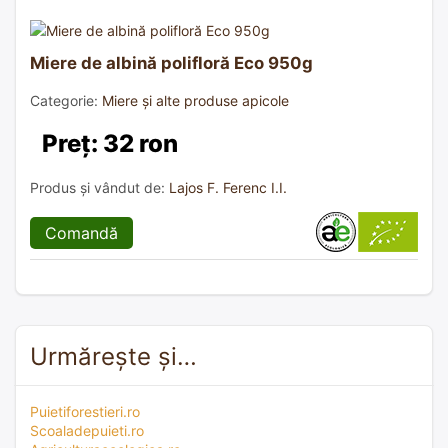
Miere de albină polifloră Eco 950g
Categorie:
Miere și alte produse apicole
Preț: 32 ron
Produs și vândut de:
Lajos F. Ferenc I.I.
Comandă
Urmărește și…
Puietiforestieri.ro
Scoaladepuieti.ro