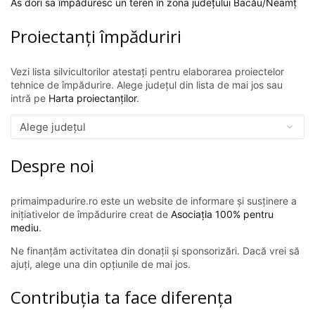
As dori sa împăduresc un teren în zona județului Bacău/Neamț
Proiectanți împăduriri
Vezi lista silvicultorilor atestați pentru elaborarea proiectelor
tehnice de împădurire. Alege județul din lista de mai jos sau
intră pe
Harta proiectanților
.
Despre noi
primaimpadurire.ro este un website de informare și susținere a
inițiativelor de împădurire creat de
Asociația 100% pentru
mediu
.
Ne finanțăm activitatea din donații și sponsorizări. Dacă vrei să
ajuți, alege una din opțiunile de mai jos.
Contribuția ta face diferența