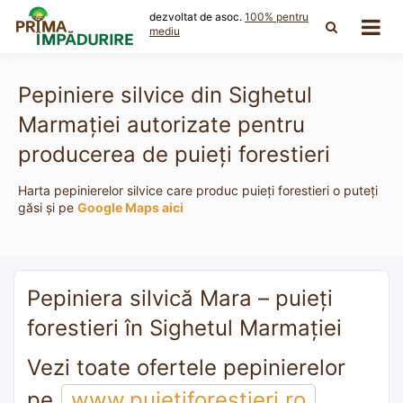
Skip
dezvoltat de asoc.
100% pentru
to
mediu
content
Pepiniere silvice din Sighetul
Marmaţiei autorizate pentru
producerea de puieți forestieri
Harta pepinierelor silvice care produc puieți forestieri o puteți
găsi și pe
Google Maps aici
Pepiniera silvică Mara – puieți
forestieri în Sighetul Marmaţiei
Vezi toate ofertele pepinierelor
pe
www.puietiforestieri.ro