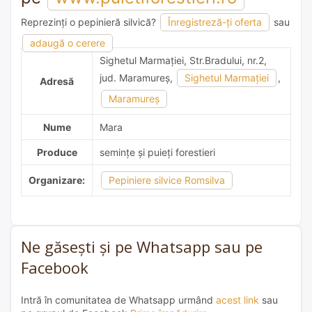
Reprezinți o pepinieră silvică?
Înregistreză-ți oferta
sau
adaugă o recomandare
adaugă o cerere
Sighetul Marmaţiei, Str.Bradului, nr.2,
jud. Maramureş,
Sighetul Marmaţiei
,
Adresă
Maramureş
Nume
Mara
Produce
semințe și puieți forestieri
Organizare:
Pepiniere silvice Romsilva
Ne găsești și pe Whatsapp sau pe
Facebook
Intră în comunitatea de Whatsapp urmând
acest link
sau