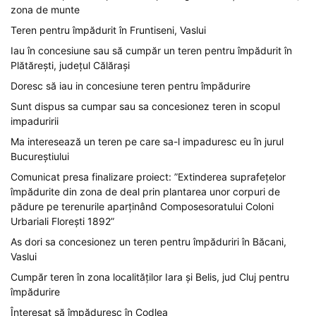
zona de munte
Teren pentru împădurit în Fruntiseni, Vaslui
Iau în concesiune sau să cumpăr un teren pentru împădurit în
Plătărești, județul Călărași
Doresc să iau in concesiune teren pentru împădurire
Sunt dispus sa cumpar sau sa concesionez teren in scopul
impaduririi
Ma interesează un teren pe care sa-l impaduresc eu în jurul
Bucureștiului
Comunicat presa finalizare proiect: ”Extinderea suprafețelor
împădurite din zona de deal prin plantarea unor corpuri de
pădure pe terenurile aparținând Composesoratului Coloni
Urbariali Florești 1892”
As dori sa concesionez un teren pentru împăduriri în Băcani,
Vaslui
Cumpăr teren în zona localităților Iara și Belis, jud Cluj pentru
împădurire
Înteresat să împăduresc în Codlea