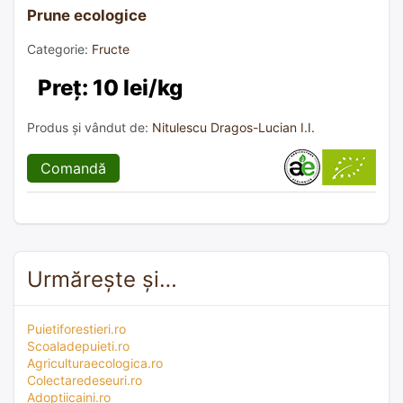
Prune ecologice
Categorie:
Fructe
Preț: 10 lei/kg
Produs și vândut de:
Nitulescu Dragos-Lucian I.I.
Comandă
Urmărește și…
Puietiforestieri.ro
Scoaladepuieti.ro
Agriculturaecologica.ro
Colectaredeseuri.ro
Adoptiicaini.ro