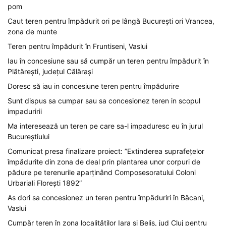
pom
Caut teren pentru împădurit ori pe lângă București ori Vrancea,
zona de munte
Teren pentru împădurit în Fruntiseni, Vaslui
Iau în concesiune sau să cumpăr un teren pentru împădurit în
Plătărești, județul Călărași
Doresc să iau in concesiune teren pentru împădurire
Sunt dispus sa cumpar sau sa concesionez teren in scopul
impaduririi
Ma interesează un teren pe care sa-l impaduresc eu în jurul
Bucureștiului
Comunicat presa finalizare proiect: ”Extinderea suprafețelor
împădurite din zona de deal prin plantarea unor corpuri de
pădure pe terenurile aparținând Composesoratului Coloni
Urbariali Florești 1892”
As dori sa concesionez un teren pentru împăduriri în Băcani,
Vaslui
Cumpăr teren în zona localităților Iara și Belis, jud Cluj pentru