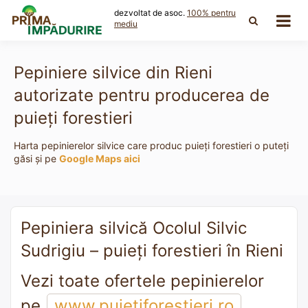
Skip
dezvoltat de asoc.
100% pentru
to
mediu
content
Pepiniere silvice din Rieni
autorizate pentru producerea de
puieți forestieri
Harta pepinierelor silvice care produc puieți forestieri o puteți
găsi și pe
Google Maps aici
Pepiniera silvică Ocolul Silvic
Sudrigiu – puieți forestieri în Rieni
Vezi toate ofertele pepinierelor
pe
www.puietiforestieri.ro