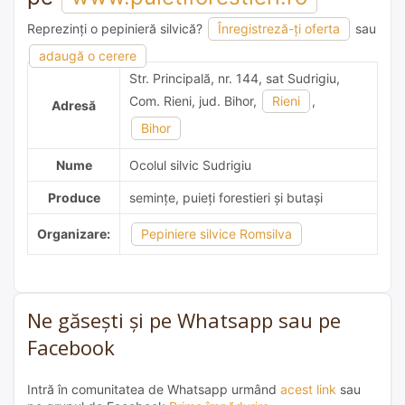
Reprezinți o pepinieră silvică?
Înregistreză-ți oferta
sau
adaugă o recomandare
adaugă o cerere
Str. Principală, nr. 144, sat Sudrigiu,
Com. Rieni, jud. Bihor,
Rieni
,
Adresă
Bihor
Nume
Ocolul silvic Sudrigiu
Produce
semințe, puieți forestieri și butași
Organizare:
Pepiniere silvice Romsilva
Ne găsești și pe Whatsapp sau pe
Facebook
Intră în comunitatea de Whatsapp urmând
acest link
sau