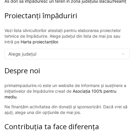
As dori sa împăduresc un teren în zona județului Bacău/Neamț
Proiectanți împăduriri
Vezi lista silvicultorilor atestați pentru elaborarea proiectelor
tehnice de împădurire. Alege județul din lista de mai jos sau
intră pe
Harta proiectanților
.
Despre noi
primaimpadurire.ro este un website de informare și susținere a
inițiativelor de împădurire creat de
Asociația 100% pentru
mediu
.
Ne finanțăm activitatea din donații și sponsorizări. Dacă vrei să
ajuți, alege una din opțiunile de mai jos.
Contribuția ta face diferența