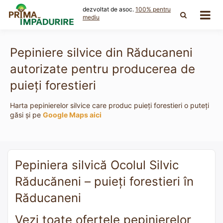
Skip
dezvoltat de asoc.
100% pentru
to
mediu
content
Pepiniere silvice din Răducaneni
autorizate pentru producerea de
puieți forestieri
Harta pepinierelor silvice care produc puieți forestieri o puteți
găsi și pe
Google Maps aici
Pepiniera silvică Ocolul Silvic
Răducăneni – puieți forestieri în
Răducaneni
Vezi toate ofertele pepinierelor