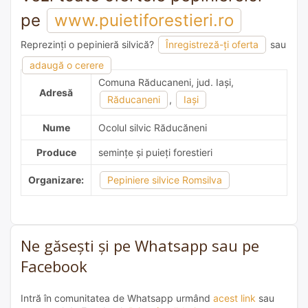
pe
www.puietiforestieri.ro
Reprezinți o pepinieră silvică?
Înregistreză-ți oferta
sau
adaugă o recomandare
adaugă o cerere
Comuna Răducaneni, jud. Iaşi,
Adresă
Răducaneni
,
Iaşi
Nume
Ocolul silvic Răducăneni
Produce
semințe și puieți forestieri
Organizare:
Pepiniere silvice Romsilva
Ne găsești și pe Whatsapp sau pe
Facebook
Intră în comunitatea de Whatsapp urmând
acest link
sau