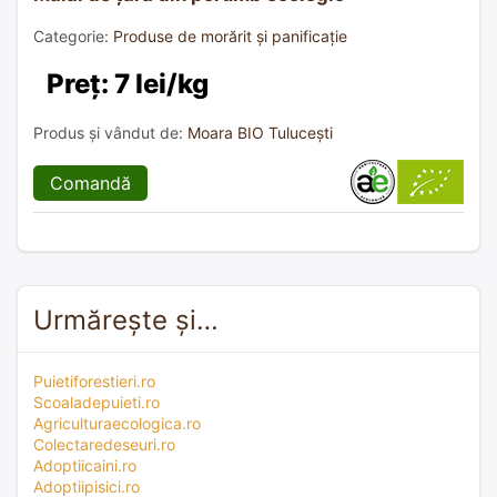
Categorie:
Produse de morărit și panificație
Preț: 7 lei/kg
Produs și vândut de:
Moara BIO Tulucești
Comandă
Urmărește și…
Puietiforestieri.ro
Scoaladepuieti.ro
Agriculturaecologica.ro
Colectaredeseuri.ro
Adoptiicaini.ro
Adoptiipisici.ro