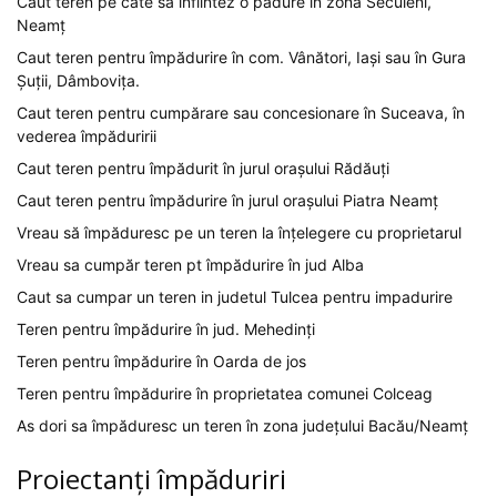
Caut teren pe cate sa înfiintez o pădure în zona Secuieni,
Neamț
Caut teren pentru împădurire în com. Vânători, Iași sau în Gura
Șuții, Dâmbovița.
Caut teren pentru cumpărare sau concesionare în Suceava, în
vederea împăduririi
Caut teren pentru împădurit în jurul orașului Rădăuți
Caut teren pentru împădurire în jurul orașului Piatra Neamț
Vreau să împăduresc pe un teren la înțelegere cu proprietarul
Vreau sa cumpăr teren pt împădurire în jud Alba
Caut sa cumpar un teren in judetul Tulcea pentru impadurire
Teren pentru împădurire în jud. Mehedinți
Teren pentru împădurire în Oarda de jos
Teren pentru împădurire în proprietatea comunei Colceag
As dori sa împăduresc un teren în zona județului Bacău/Neamț
Proiectanți împăduriri