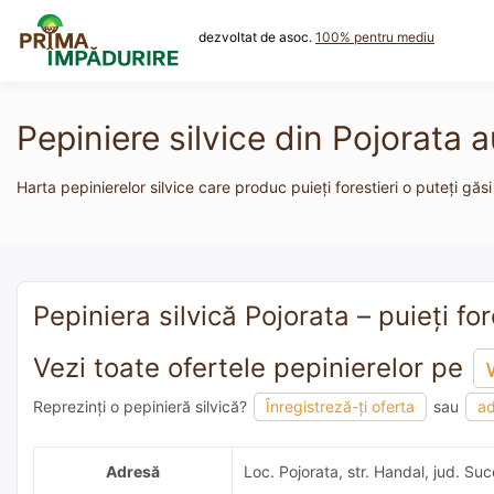
Skip
to
dezvoltat de asoc.
100% pentru mediu
content
Pepiniere silvice din Pojorata 
Harta pepinierelor silvice care produc puieți forestieri o puteți găsi
Pepiniera silvică Pojorata – puieți for
Vezi toate ofertele pepinierelor pe
Reprezinți o pepinieră silvică?
Înregistreză-ți oferta
sau
ad
adaugă o recomandare
Adresă
Loc. Pojorata, str. Handal, jud. Su