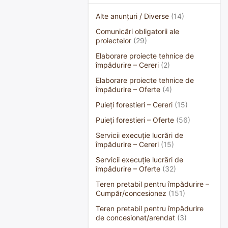
Alte anunțuri / Diverse
(14)
Comunicări obligatorii ale
proiectelor
(29)
Elaborare proiecte tehnice de
împădurire – Cereri
(2)
Elaborare proiecte tehnice de
împădurire – Oferte
(4)
Puieți forestieri – Cereri
(15)
Puieți forestieri – Oferte
(56)
Servicii execuție lucrări de
împădurire – Cereri
(15)
Servicii execuție lucrări de
împădurire – Oferte
(32)
Teren pretabil pentru împădurire –
Cumpăr/concesionez
(151)
Teren pretabil pentru împădurire
de concesionat/arendat
(3)