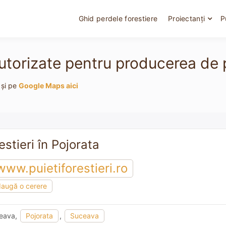
Ghid perdele forestiere
Proiectanți
P
autorizate pentru producerea de pu
 și pe
Google Maps aici
estieri în Pojorata
www.puietiforestieri.ro
augă o cerere
ceava,
Pojorata
,
Suceava