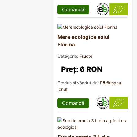
Comandă
Mere ecologice soiul
Florina
Categorie:
Fructe
Preț: 6 RON
Produs și vândut de:
Părăușanu
Ionuț
Comandă