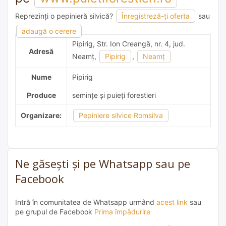
Reprezinți o pepinieră silvică?
Înregistreză-ți oferta
sau
adaugă o recomandare
adaugă o cerere
Pipirig, Str. Ion Creangă, nr. 4, jud.
Adresă
Neamţ,
Pipirig
,
Neamţ
Nume
Pipirig
Produce
semințe și puieți forestieri
Organizare:
Pepiniere silvice Romsilva
Ne găsești și pe Whatsapp sau pe
Facebook
Intră în comunitatea de Whatsapp urmând
acest link
sau
pe grupul de Facebook
Prima împădurire