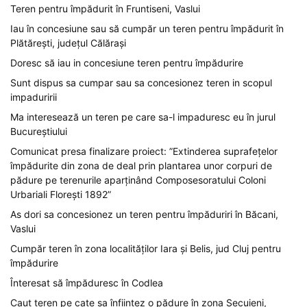
Teren pentru împădurit în Fruntiseni, Vaslui
Iau în concesiune sau să cumpăr un teren pentru împădurit în
Plătărești, județul Călărași
Doresc să iau in concesiune teren pentru împădurire
Sunt dispus sa cumpar sau sa concesionez teren in scopul
impaduririi
Ma interesează un teren pe care sa-l impaduresc eu în jurul
Bucureștiului
Comunicat presa finalizare proiect: ”Extinderea suprafețelor
împădurite din zona de deal prin plantarea unor corpuri de
pădure pe terenurile aparținând Composesoratului Coloni
Urbariali Florești 1892”
As dori sa concesionez un teren pentru împăduriri în Băcani,
Vaslui
Cumpăr teren în zona localităților Iara și Belis, jud Cluj pentru
împădurire
Înteresat să împăduresc în Codlea
Caut teren pe cate sa înfiintez o pădure în zona Secuieni,