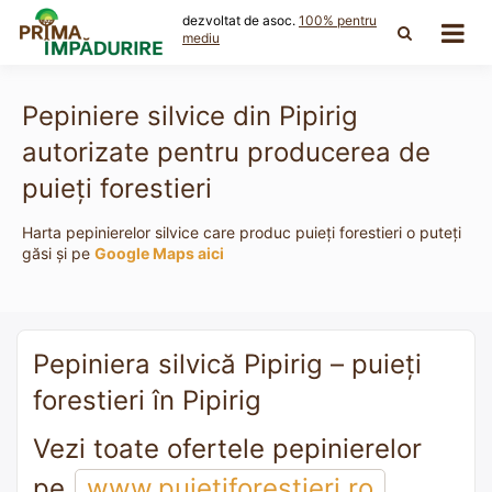
Skip
dezvoltat de asoc.
100% pentru
to
mediu
content
Pepiniere silvice din Pipirig
autorizate pentru producerea de
puieți forestieri
Harta pepinierelor silvice care produc puieți forestieri o puteți
găsi și pe
Google Maps aici
Pepiniera silvică Pipirig – puieți
forestieri în Pipirig
Vezi toate ofertele pepinierelor
pe
www.puietiforestieri.ro