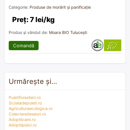
Categorie:
Produse de morărit și panificație
Preț: 7 lei/kg
Produs și vândut de:
Moara BIO Tulucești
Comandă
Urmărește și…
Puietiforestieri.ro
Scoaladepuieti.ro
Agriculturaecologica.ro
Colectaredeseuri.ro
Adoptiicaini.ro
Adoptiipisici.ro