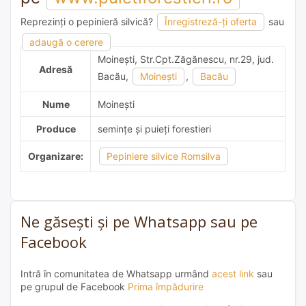
Reprezinți o pepinieră silvică?
Înregistreză-ți oferta
sau
adaugă o recomandare
adaugă o cerere
Moineşti, Str.Cpt.Zăgănescu, nr.29, jud.
Adresă
Bacău,
Moineşti
,
Bacău
Nume
Moineşti
Produce
semințe și puieți forestieri
Organizare:
Pepiniere silvice Romsilva
Ne găsești și pe Whatsapp sau pe
Facebook
Intră în comunitatea de Whatsapp urmând
acest link
sau
pe grupul de Facebook
Prima împădurire