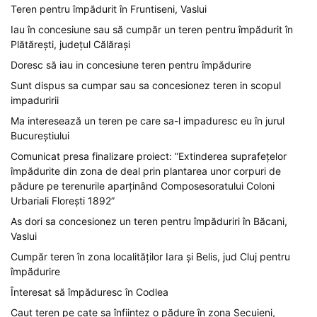
Teren pentru împădurit în Fruntiseni, Vaslui
Iau în concesiune sau să cumpăr un teren pentru împădurit în
Plătărești, județul Călărași
Doresc să iau in concesiune teren pentru împădurire
Sunt dispus sa cumpar sau sa concesionez teren in scopul
impaduririi
Ma interesează un teren pe care sa-l impaduresc eu în jurul
Bucureștiului
Comunicat presa finalizare proiect: ”Extinderea suprafețelor
împădurite din zona de deal prin plantarea unor corpuri de
pădure pe terenurile aparținând Composesoratului Coloni
Urbariali Florești 1892”
As dori sa concesionez un teren pentru împăduriri în Băcani,
Vaslui
Cumpăr teren în zona localităților Iara și Belis, jud Cluj pentru
împădurire
Înteresat să împăduresc în Codlea
Caut teren pe cate sa înfiintez o pădure în zona Secuieni,