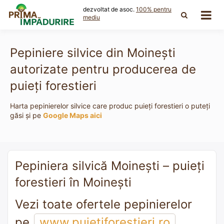
Skip
dezvoltat de asoc.
100% pentru
to
mediu
content
Pepiniere silvice din Moineşti
autorizate pentru producerea de
puieți forestieri
Harta pepinierelor silvice care produc puieți forestieri o puteți
găsi și pe
Google Maps aici
Pepiniera silvică Moineşti – puieți
forestieri în Moineşti
Vezi toate ofertele pepinierelor
pe
www.puietiforestieri.ro