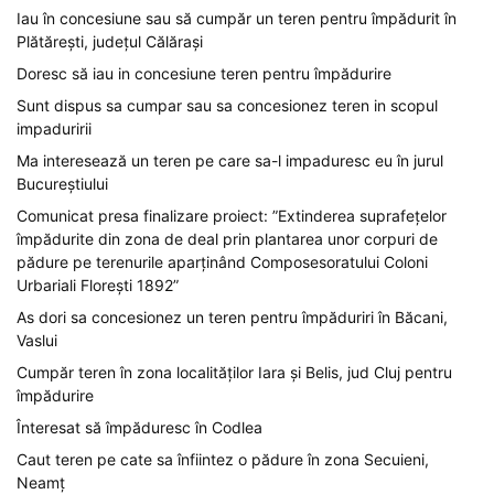
Iau în concesiune sau să cumpăr un teren pentru împădurit în
Plătărești, județul Călărași
Doresc să iau in concesiune teren pentru împădurire
Sunt dispus sa cumpar sau sa concesionez teren in scopul
impaduririi
Ma interesează un teren pe care sa-l impaduresc eu în jurul
Bucureștiului
Comunicat presa finalizare proiect: ”Extinderea suprafețelor
împădurite din zona de deal prin plantarea unor corpuri de
pădure pe terenurile aparținând Composesoratului Coloni
Urbariali Florești 1892”
As dori sa concesionez un teren pentru împăduriri în Băcani,
Vaslui
Cumpăr teren în zona localităților Iara și Belis, jud Cluj pentru
împădurire
Înteresat să împăduresc în Codlea
Caut teren pe cate sa înfiintez o pădure în zona Secuieni,
Neamț