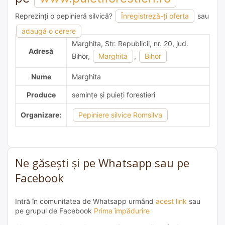
Reprezinți o pepinieră silvică?
Înregistreză-ți oferta
sau
adaugă o recomandare
adaugă o cerere
Marghita, Str. Republicii, nr. 20, jud.
Adresă
Bihor,
Marghita
,
Bihor
Nume
Marghita
Produce
semințe și puieți forestieri
Organizare:
Pepiniere silvice Romsilva
Ne găsești și pe Whatsapp sau pe
Facebook
Intră în comunitatea de Whatsapp urmând
acest link
sau
pe grupul de Facebook
Prima împădurire