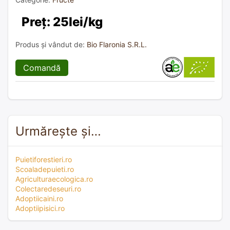
Preț: 25lei/kg
Produs și vândut de:
Bio Flaronia S.R.L.
Comandă
Urmărește și…
Puietiforestieri.ro
Scoaladepuieti.ro
Agriculturaecologica.ro
Colectaredeseuri.ro
Adoptiicaini.ro
Adoptiipisici.ro