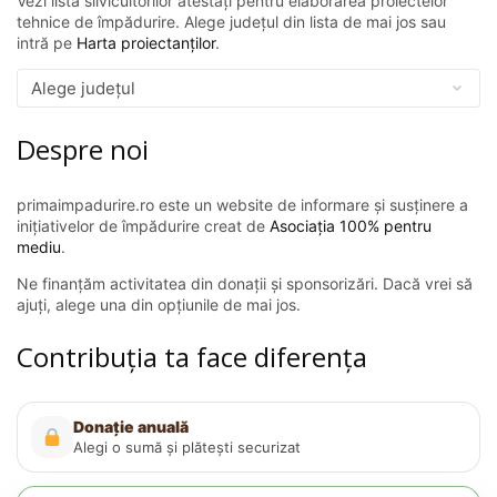
Vezi lista silvicultorilor atestați pentru elaborarea proiectelor
tehnice de împădurire. Alege județul din lista de mai jos sau
intră pe
Harta proiectanților
.
Despre noi
primaimpadurire.ro este un website de informare și susținere a
inițiativelor de împădurire creat de
Asociația 100% pentru
mediu
.
Ne finanțăm activitatea din donații și sponsorizări. Dacă vrei să
ajuți, alege una din opțiunile de mai jos.
Contribuția ta face diferența
Donație anuală
Alegi o sumă și plătești securizat