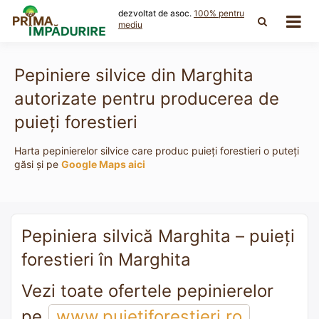
Skip
dezvoltat de asoc.
100% pentru
to
mediu
content
Pepiniere silvice din Marghita
autorizate pentru producerea de
puieți forestieri
Harta pepinierelor silvice care produc puieți forestieri o puteți
găsi și pe
Google Maps aici
Pepiniera silvică Marghita – puieți
forestieri în Marghita
Vezi toate ofertele pepinierelor
pe
www.puietiforestieri.ro