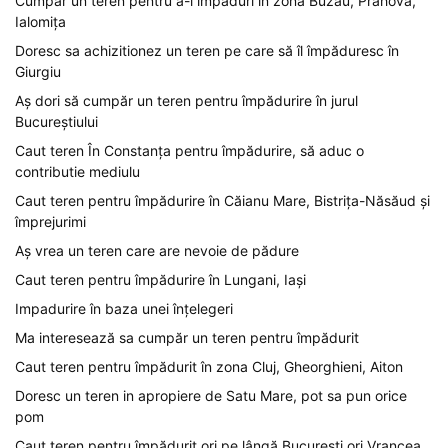
Cumpar un teren pentru a-l împăduri în zona Buzau, Prahova,
Ialomița
Doresc sa achizitionez un teren pe care să îl împăduresc în
Giurgiu
Aș dori să cumpăr un teren pentru împădurire în jurul
Bucureștiului
Caut teren În Constanța pentru împădurire, să aduc o
contributie mediulu
Caut teren pentru împădurire în Căianu Mare, Bistrița-Năsăud și
împrejurimi
Aș vrea un teren care are nevoie de pădure
Caut teren pentru împădurire în Lungani, Iași
Impadurire în baza unei înțelegeri
Ma interesează sa cumpăr un teren pentru împădurit
Caut teren pentru împădurit în zona Cluj, Gheorghieni, Aiton
Doresc un teren in apropiere de Satu Mare, pot sa pun orice
pom
Caut teren pentru împădurit ori pe lângă București ori Vrancea,