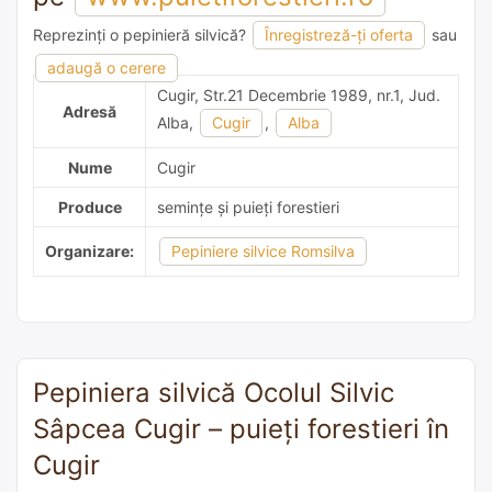
Reprezinți o pepinieră silvică?
Înregistreză-ți oferta
sau
adaugă o recomandare
adaugă o cerere
Cugir, Str.21 Decembrie 1989, nr.1, Jud.
Adresă
Alba,
Cugir
,
Alba
Nume
Cugir
Produce
semințe și puieți forestieri
Organizare:
Pepiniere silvice Romsilva
Pepiniera silvică Ocolul Silvic
Sâpcea Cugir – puieți forestieri în
Cugir