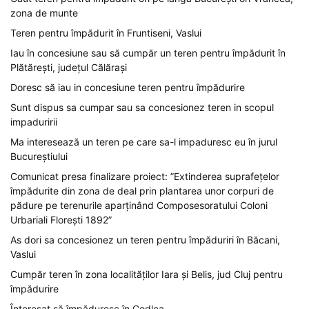
zona de munte
Teren pentru împădurit în Fruntiseni, Vaslui
Iau în concesiune sau să cumpăr un teren pentru împădurit în
Plătărești, județul Călărași
Doresc să iau in concesiune teren pentru împădurire
Sunt dispus sa cumpar sau sa concesionez teren in scopul
impaduririi
Ma interesează un teren pe care sa-l impaduresc eu în jurul
Bucureștiului
Comunicat presa finalizare proiect: ”Extinderea suprafețelor
împădurite din zona de deal prin plantarea unor corpuri de
pădure pe terenurile aparținând Composesoratului Coloni
Urbariali Florești 1892”
As dori sa concesionez un teren pentru împăduriri în Băcani,
Vaslui
Cumpăr teren în zona localităților Iara și Belis, jud Cluj pentru
împădurire
Înteresat să împăduresc în Codlea