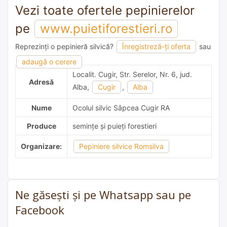
Vezi toate ofertele pepinierelor
pe
www.puietiforestieri.ro
Reprezinți o pepinieră silvică?
Înregistreză-ți oferta
sau
adaugă o recomandare
adaugă o cerere
Localit. Cugir, Str. Serelor, Nr. 6, jud.
Adresă
Alba,
Cugir
,
Alba
Nume
Ocolul silvic Sâpcea Cugir RA
Produce
semințe și puieți forestieri
Organizare:
Pepiniere silvice Romsilva
Ne găsești și pe Whatsapp sau pe
Facebook