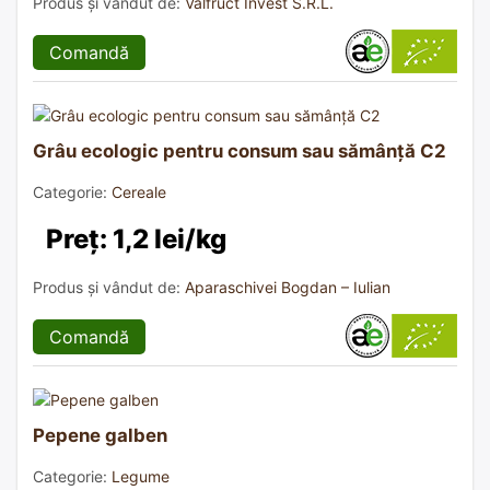
Produs și vândut de:
Valfruct Invest S.R.L.
Comandă
Grâu ecologic pentru consum sau sămânță C2
Categorie:
Cereale
Preț: 1,2 lei/kg
Produs și vândut de:
Aparaschivei Bogdan – Iulian
Comandă
Pepene galben
Categorie:
Legume