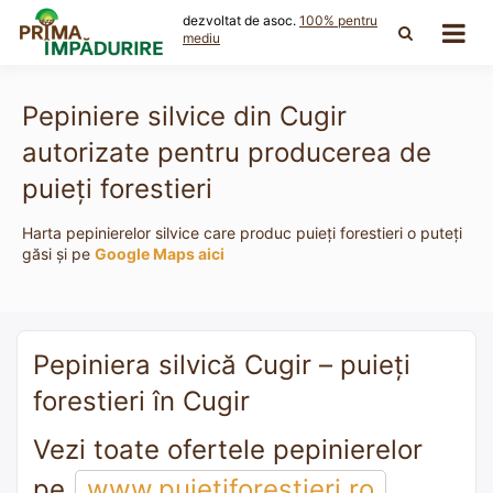
Skip
dezvoltat de asoc.
100% pentru
to
mediu
content
Pepiniere silvice din Cugir
autorizate pentru producerea de
puieți forestieri
Harta pepinierelor silvice care produc puieți forestieri o puteți
găsi și pe
Google Maps aici
Pepiniera silvică Cugir – puieți
forestieri în Cugir
Vezi toate ofertele pepinierelor
pe
www.puietiforestieri.ro