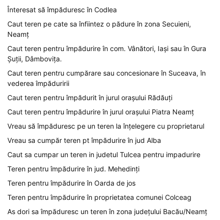
Înteresat să împăduresc în Codlea
Caut teren pe cate sa înfiintez o pădure în zona Secuieni,
Neamț
Caut teren pentru împădurire în com. Vânători, Iași sau în Gura
Șuții, Dâmbovița.
Caut teren pentru cumpărare sau concesionare în Suceava, în
vederea împăduririi
Caut teren pentru împădurit în jurul orașului Rădăuți
Caut teren pentru împădurire în jurul orașului Piatra Neamț
Vreau să împăduresc pe un teren la înțelegere cu proprietarul
Vreau sa cumpăr teren pt împădurire în jud Alba
Caut sa cumpar un teren in judetul Tulcea pentru impadurire
Teren pentru împădurire în jud. Mehedinți
Teren pentru împădurire în Oarda de jos
Teren pentru împădurire în proprietatea comunei Colceag
As dori sa împăduresc un teren în zona județului Bacău/Neamț