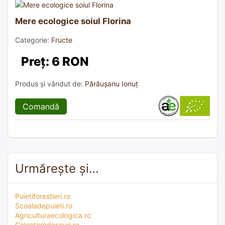
Mere ecologice soiul Florina
Categorie:
Fructe
Preț: 6 RON
Produs și vândut de:
Părăușanu Ionuț
Comandă
Urmărește și…
Puietiforestieri.ro
Scoaladepuieti.ro
Agriculturaecologica.ro
Colectaredeseuri.ro