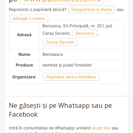
Reprezinți o pepinieră silvică?
Înregistreză-ți oferta
sau
adaugă o recomandare
adaugă o cerere
Berzasca, Str.Principală, nr. 251, jud.
Caraş Severin,
Berzasca
,
Adresă
Caraş-Severin
Nume
Berzeasca
Produce
semințe și puieți forestieri
Organizare:
Pepiniere silvice Romsilva
Ne găsești și pe Whatsapp sau pe
Facebook
Intră în comunitatea de Whatsapp urmând
acest link
sau