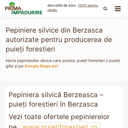
Skip
dezvoltat de asoc.
100% pentru
to
mediu
content
Pepiniere silvice din Berzasca
autorizate pentru producerea de
puieți forestieri
Harta pepinierelor silvice care produc puieți forestieri o puteți
găsi și pe
Google Maps aici
Pepiniera silvică Berzeasca –
puieți forestieri în Berzasca
Vezi toate ofertele pepinierelor
pe
www.puietiforestieri.ro