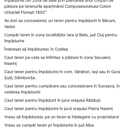
împădurite din zona de deal prin plantarea unor corpuri de
pădure pe terenurile aparținând Composesoratului Coloni
Urbariali Florești 1892”
As dori sa concesionez un teren pentru împăduriri în Băcani,
Vaslui
Cumpăr teren în zona localităților Iara și Belis, jud Cluj pentru
împădurire
Înteresat să împăduresc în Codlea
Caut teren pe cate sa înfiintez o pădure în zona Secuieni,
Neamț
Caut teren pentru împădurire în com. Vânători, Iași sau în Gura
Șuții, Dâmbovița.
Caut teren pentru cumpărare sau concesionare în Suceava, în
vederea împăduririi
Caut teren pentru împădurit în jurul orașului Rădăuți
Caut teren pentru împădurire în jurul orașului Piatra Neamț
Vreau să împăduresc pe un teren la înțelegere cu proprietarul
Vreau sa cumpăr teren pt împădurire în jud Alba