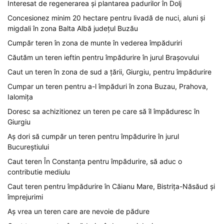
Interesat de regenerarea și plantarea padurilor în Dolj
Concesionez minim 20 hectare pentru livadă de nuci, aluni și
migdali în zona Balta Albă județul Buzău
Cumpăr teren în zona de munte în vederea împăduriri
Căutăm un teren ieftin pentru împădurire în jurul Brașovului
Caut un teren în zona de sud a țării, Giurgiu, pentru împădurire
Cumpar un teren pentru a-l împăduri în zona Buzau, Prahova,
Ialomița
Doresc sa achizitionez un teren pe care să îl împăduresc în
Giurgiu
Aș dori să cumpăr un teren pentru împădurire în jurul
Bucureștiului
Caut teren În Constanța pentru împădurire, să aduc o
contributie mediulu
Caut teren pentru împădurire în Căianu Mare, Bistrița-Năsăud și
împrejurimi
Aș vrea un teren care are nevoie de pădure