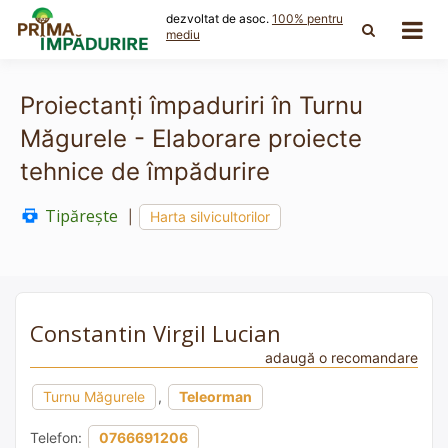
Skip
dezvoltat de asoc.
100% pentru
to
mediu
content
Proiectanți împaduriri în Turnu
Măgurele - Elaborare proiecte
tehnice de împădurire
Tipărește
|
Harta silvicultorilor
Constantin Virgil Lucian
adaugă o recomandare
Turnu Măgurele
,
Teleorman
Telefon:
0766691206