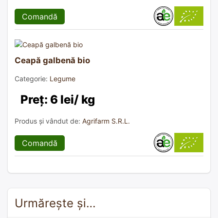
Comandă
Ceapă galbenă bio
Categorie:
Legume
Preț: 6 lei/ kg
Produs și vândut de:
Agrifarm S.R.L.
Comandă
Urmărește și…