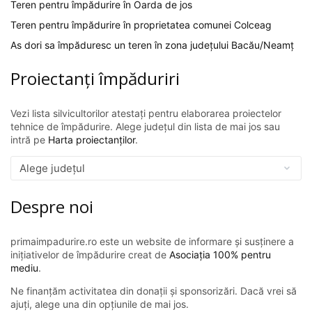
Teren pentru împădurire în Oarda de jos
Teren pentru împădurire în proprietatea comunei Colceag
As dori sa împăduresc un teren în zona județului Bacău/Neamț
Proiectanți împăduriri
Vezi lista silvicultorilor atestați pentru elaborarea proiectelor
tehnice de împădurire. Alege județul din lista de mai jos sau
intră pe
Harta proiectanților
.
Despre noi
primaimpadurire.ro este un website de informare și susținere a
inițiativelor de împădurire creat de
Asociația 100% pentru
mediu
.
Ne finanțăm activitatea din donații și sponsorizări. Dacă vrei să
ajuți, alege una din opțiunile de mai jos.