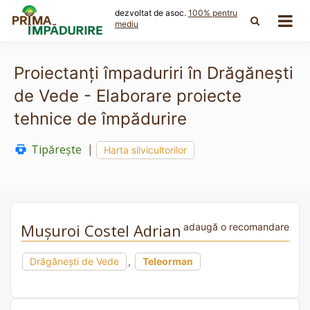
Skip
dezvoltat de asoc.
100% pentru
to
mediu
content
Proiectanți împaduriri în Drăgănești
de Vede - Elaborare proiecte
tehnice de împădurire
Tipărește
|
Harta silvicultorilor
Mușuroi Costel Adrian
adaugă o recomandare
Drăgănești de Vede
,
Teleorman