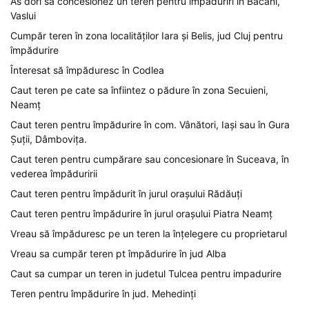
As dori sa concesionez un teren pentru împăduriri în Băcani,
Vaslui
Cumpăr teren în zona localităților Iara și Belis, jud Cluj pentru
împădurire
Înteresat să împăduresc în Codlea
Caut teren pe cate sa înfiintez o pădure în zona Secuieni,
Neamț
Caut teren pentru împădurire în com. Vânători, Iași sau în Gura
Șuții, Dâmbovița.
Caut teren pentru cumpărare sau concesionare în Suceava, în
vederea împăduririi
Caut teren pentru împădurit în jurul orașului Rădăuți
Caut teren pentru împădurire în jurul orașului Piatra Neamț
Vreau să împăduresc pe un teren la înțelegere cu proprietarul
Vreau sa cumpăr teren pt împădurire în jud Alba
Caut sa cumpar un teren in judetul Tulcea pentru impadurire
Teren pentru împădurire în jud. Mehedinți