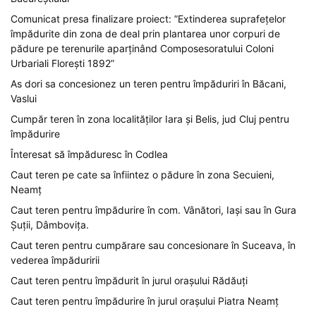
Comunicat presa finalizare proiect: ”Extinderea suprafețelor
împădurite din zona de deal prin plantarea unor corpuri de
pădure pe terenurile aparținând Composesoratului Coloni
Urbariali Florești 1892”
As dori sa concesionez un teren pentru împăduriri în Băcani,
Vaslui
Cumpăr teren în zona localităților Iara și Belis, jud Cluj pentru
împădurire
Înteresat să împăduresc în Codlea
Caut teren pe cate sa înfiintez o pădure în zona Secuieni,
Neamț
Caut teren pentru împădurire în com. Vânători, Iași sau în Gura
Șuții, Dâmbovița.
Caut teren pentru cumpărare sau concesionare în Suceava, în
vederea împăduririi
Caut teren pentru împădurit în jurul orașului Rădăuți
Caut teren pentru împădurire în jurul orașului Piatra Neamț