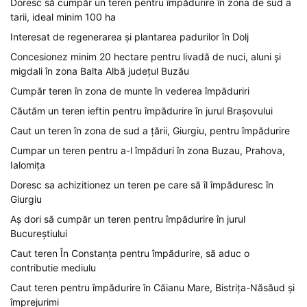
Doresc să cumpăr un teren pentru împădurire în zona de sud a
tarii, ideal minim 100 ha
Interesat de regenerarea și plantarea padurilor în Dolj
Concesionez minim 20 hectare pentru livadă de nuci, aluni și
migdali în zona Balta Albă județul Buzău
Cumpăr teren în zona de munte în vederea împăduriri
Căutăm un teren ieftin pentru împădurire în jurul Brașovului
Caut un teren în zona de sud a țării, Giurgiu, pentru împădurire
Cumpar un teren pentru a-l împăduri în zona Buzau, Prahova,
Ialomița
Doresc sa achizitionez un teren pe care să îl împăduresc în
Giurgiu
Aș dori să cumpăr un teren pentru împădurire în jurul
Bucureștiului
Caut teren În Constanța pentru împădurire, să aduc o
contributie mediulu
Caut teren pentru împădurire în Căianu Mare, Bistrița-Năsăud și
împrejurimi