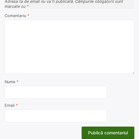
Adresa ta de email nu va fi publicată.
Câmpurile obligatorii sunt
marcate cu
*
Comentariu
*
Nume
*
Email
*