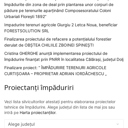
împădurite din zona de deal prin plantarea unor corpuri de
pădure pe terenurile aparținând Composesoratului Coloni
Urbariali Florești 1892”
Impadurire terenuri agricole Giurgiu 2 Letca Noua, beneficiar
FORESTSOLUTION SRL
Finalizarea proiectului de refacere a potențialului forestier
derulat de OBȘTEA CHILIILE ZBOINEI SPINEȘTI
Cristina GHERGHE anunță implementarea proiectului de
împădurire finanțat prin PNRR în localitatea Călărași, județul Dolj
Finalizare proiect: ” ÎMPĂDURIRE TERENURI AGRICOLE
CURTIȘOARA – PROPRIETAR ADRIAN IORDĂCHESCU „
Proiectanți împăduriri
Vezi lista silvicultorilor atestați pentru elaborarea proiectelor
tehnice de împădurire. Alege județul din lista de mai jos sau
intră pe
Harta proiectanților
.