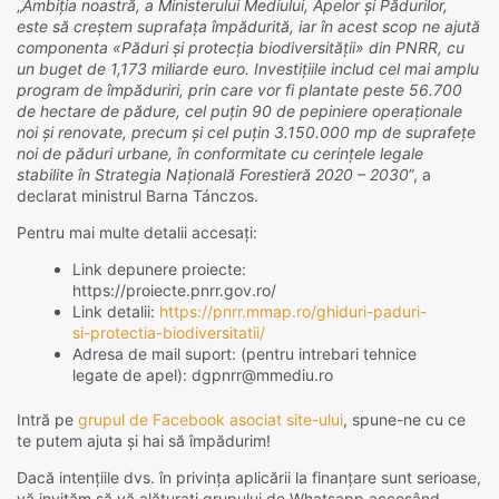
„
Ambiția noastră, a Ministerului Mediului, Apelor și Pădurilor,
este să creștem suprafaţa împădurită, iar în acest scop ne ajută
componenta «Păduri şi protecţia biodiversităţii» din PNRR, cu
un buget de 1,173 miliarde euro. Investiţiile includ cel mai amplu
program de împăduriri, prin care vor fi plantate peste 56.700
de hectare de pădure, cel puţin 90 de pepiniere operaţionale
noi şi renovate, precum şi cel puţin 3.150.000 mp de suprafeţe
noi de păduri urbane, în conformitate cu cerinţele legale
stabilite în Strategia Naţională Forestieră 2020 – 2030
”, a
declarat ministrul Barna Tánczos.
Pentru mai multe detalii accesați:
Link depunere proiecte:
https://proiecte.pnrr.gov.ro/
Link detalii:
https://pnrr.mmap.ro/ghiduri-paduri-
si-protectia-biodiversitatii/
Adresa de mail suport: (pentru intrebari tehnice
legate de apel): dgpnrr@mmediu.ro
Intră pe
grupul de Facebook asociat site-ului
, spune-ne cu ce
te putem ajuta și hai să împădurim!
Dacă intențiile dvs. în privința aplicării la finanțare sunt serioase,
vă invităm să vă alăturați grupului de Whatsapp accesând