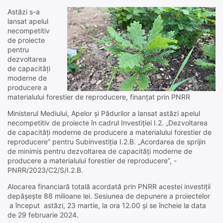
Astăzi s-a
lansat apelul
necompetitiv
de proiecte
pentru
dezvoltarea
de capacități
moderne de
producere a
materialului forestier de reproducere, finanțat prin PNRR
Ministerul Mediului, Apelor și Pădurilor a lansat astăzi apelul
necompetitiv de proiecte în cadrul Investiției I.2. „Dezvoltarea
de capacități moderne de producere a materialului forestier de
reproducere” pentru Subinvestiția I.2.B. „Acordarea de sprijin
de minimis pentru dezvoltarea de capacități moderne de
producere a materialului forestier de reproducere”, -
PNRR/2023/C2/S/I.2.B.
Alocarea financiară totală acordată prin PNRR acestei investiții
depășește 88 milioane lei. Sesiunea de depunere a proiectelor
a început astăzi, 23 martie, la ora 12.00 și se încheie la data
de 29 februarie 2024.