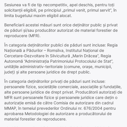
Sesiunea va fi de tip necompetitiv, apel deschis, pentru toți
solicitanții eligibili, pe principiul „primul venit, primul servit”, în
limita bugetului maxim eligibil alocat.
Beneficiarii acestei măsuri sunt orice deținător public și privat
de păduri și/sau producător autorizat de material forestier de
reproducere (MFR).
În categoria deținătorilor publici de păduri sunt incluse: Regia
Națională a Pădurilor – Romsilva, Institutul Național de
Cercetare-Dezvoltare în Silvicultură „Marin Drăcea”, Regia
Autonomă ”Administrația Patrimoniului Protocolului de Stat”,
unitățile administrativ-teritoriale (comune, orașe, municipii,
județ) și alte persoane juridice de drept public.
În categoria deținătorilor privați de păduri sunt incluse:
persoanele fizice, societățile comerciale, asociațiile și fundațiile,
alte persoane juridice de drept privat. Producătorii autorizați de
MFR sunt persoanele fizice și persoanele juridice care dețin o
autorizație emisă de către Comisia de autorizare din cadrul
MMAP, în temeiul prevederilor Ordinului nr. 676/2004 pentru
aprobarea Metodologiei de autorizare a producătorului de
material forestier de reproducere.