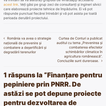
acest link
. Veți găsi pe grup zeci de consultanți și ingineri silvici
care elaborează proiecte tehnice de împădurire. Ei vă pot
răspunde punctual fiecărei întrebări și vă pot asista pe toată
perioada derulării proiectului.
România va avea o strategie
Curtea de Conturi a publicat
Navigare
auditul cu tema „Prevenirea și
naţională de prevenire şi
în
combaterea efectelor
combatere a deşertificării şi
schimbărilor climatice în
degradării terenurilor
articole
agricultura românească”.
Concluziile sunt dureroase.
1 răspuns la “
Finanțare pentru
pepiniere prin PNRR. De
astăzi se pot depune proiecte
pentru dezvoltarea de