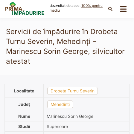
Skip
dezvoltat de asoc.
100% pentru
to
mediu
content
Servicii de împădurire în Drobeta
Turnu Severin, Mehedinți –
Marinescu Sorin George, silvicultor
atestat
Localitate
Drobeta Turnu Severin
Județ
Mehedinți
Nume
Marinescu Sorin George
Studii
Superioare