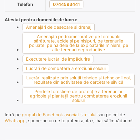
Telefon
0744593441
Atestat pentru domeniile de lucru:
Amenajări de desecare şi drenaj
Amenajări pedoameliorative pe terenurile
sărăturate, acide şi pe nisipuri, pe terenurile
poluate, pe haldele de la exploatările miniere, pe
alte terenuri neproductive
Executare lucrări de împădurire
Lucrări de combatere a eroziunii solului
Lucrări realizate prin soluţii tehnice şi tehnologii noi,
rezultate din activitatea de cercetare silvică
Perdele forestiere de protecţie a terenurilor
agricole şi plantaţii pentru combaterea eroziunii
solului
Intră pe
grupul de Facebook asociat site-ului
sau pe cel de
Whatsapp
, spune-ne cu ce te putem ajuta și hai să împădurim!