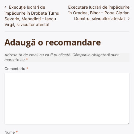
Execuție lucrări de
Executare lucrări de împădurire
Navigare
în Oradea, Bihor – Popa Ciprian
împădurire în Drobeta Turnu
în
Dumitru, silvicultor atestat
Severin, Mehedinți – Iancu
Virgil, silvicultor atestat
articole
Adaugă o recomandare
Adresa ta de email nu va fi publicată.
Câmpurile obligatorii sunt
marcate cu
*
Comentariu
*
Nume
*