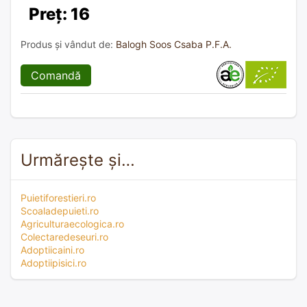
Preț: 16
Produs și vândut de:
Balogh Soos Csaba P.F.A.
Comandă
Urmărește și…
Puietiforestieri.ro
Scoaladepuieti.ro
Agriculturaecologica.ro
Colectaredeseuri.ro
Adoptiicaini.ro
Adoptiipisici.ro