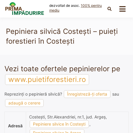
Skip
dezvoltat de asoc.
100% pentru
to
mediu
content
Pepiniera silvică Costeşti – puieți
forestieri în Costeşti
Vezi toate ofertele pepinierelor pe
www.puietiforestieri.ro
Reprezinți o pepinieră silvică?
Înregistreză-ți oferta
sau
adaugă o cerere
Costeşti, Str.Alexandriei, nr.1, jud. Argeş,
Pepiniere silvice în Costeşti
,
Adresă
Pepiniere silvice în Argeş