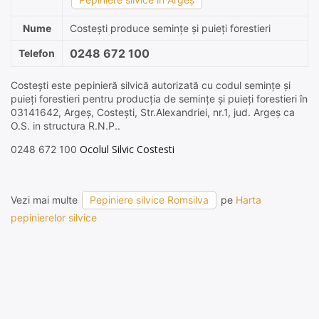
Nume
Costeşti produce semințe și puieți forestieri
0248 672 100
Telefon
Costeşti este pepinieră silvică autorizată cu codul semințe și
puieți forestieri pentru producția de semințe și puieți forestieri în
03141642, Argeş, Costeşti, Str.Alexandriei, nr.1, jud. Argeş ca
O.S. in structura R.N.P..
Ocolul Silvic Costesti
0248 672 100
Vezi mai multe
Pepiniere silvice Romsilva
pe
Harta
pepinierelor silvice