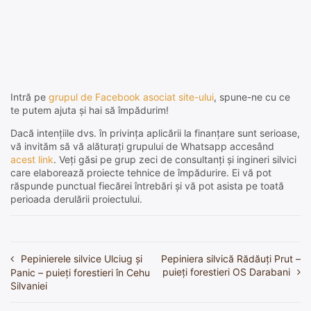
Intră pe
grupul de Facebook asociat site-ului
, spune-ne cu ce
te putem ajuta și hai să împădurim!
Dacă intențiile dvs. în privința aplicării la finanțare sunt serioase,
vă invităm să vă alăturați grupului de Whatsapp accesând
acest link
. Veți găsi pe grup zeci de consultanți și ingineri silvici
care elaborează proiecte tehnice de împădurire. Ei vă pot
răspunde punctual fiecărei întrebări și vă pot asista pe toată
perioada derulării proiectului.
Pepinierele silvice Ulciug și
Pepiniera silvică Rădăuți Prut –
Navigare
puieți forestieri OS Darabani
Panic – puieți forestieri în Cehu
în
Silvaniei
articole