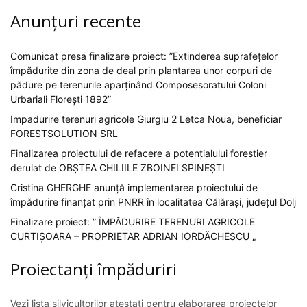
Anunțuri recente
Comunicat presa finalizare proiect: ”Extinderea suprafețelor
împădurite din zona de deal prin plantarea unor corpuri de
pădure pe terenurile aparținând Composesoratului Coloni
Urbariali Florești 1892”
Impadurire terenuri agricole Giurgiu 2 Letca Noua, beneficiar
FORESTSOLUTION SRL
Finalizarea proiectului de refacere a potențialului forestier
derulat de OBȘTEA CHILIILE ZBOINEI SPINEȘTI
Cristina GHERGHE anunță implementarea proiectului de
împădurire finanțat prin PNRR în localitatea Călărași, județul Dolj
Finalizare proiect: ” ÎMPĂDURIRE TERENURI AGRICOLE
CURTIȘOARA – PROPRIETAR ADRIAN IORDĂCHESCU „
Proiectanți împăduriri
Vezi lista silvicultorilor atestați pentru elaborarea proiectelor