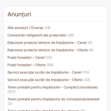
Anunțuri
Alte anunțuri / Diverse
(14)
Comunicări obligatorii ale proiectelor
(29)
Elaborare proiecte tehnice de împădurire – Cereri
(2)
Elaborare proiecte tehnice de împădurire – Oferte
(4)
Puieți forestieri – Cereri
(15)
Puieți forestieri – Oferte
(56)
Servicii execuție lucrări de împădurire – Cereri
(15)
Servicii execuție lucrări de împădurire – Oferte
(32)
Teren pretabil pentru împădurire – Cumpăr/concesionez
(151)
Teren pretabil pentru împădurire de concesionat/arendat
(3)
Teren pretabil pentru împădurire de vânzare
(9)