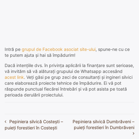
Intră pe
grupul de Facebook asociat site-ului
, spune-ne cu ce
te putem ajuta și hai să împădurim!
Dacă intențiile dvs. în privința aplicării la finanțare sunt serioase,
vă invităm să vă alăturați grupului de Whatsapp accesând
acest link
. Veți găsi pe grup zeci de consultanți și ingineri silvici
care elaborează proiecte tehnice de împădurire. Ei vă pot
răspunde punctual fiecărei întrebări și vă pot asista pe toată
perioada derulării proiectului.
Pepiniera silvică Costeşti –
Pepiniera silvică Dumbrăveni –
Navigare
puieți forestieri în Dumbrăveni
puieți forestieri în Costeşti
în