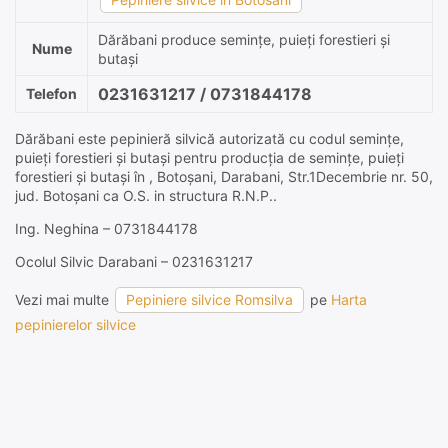
Dărăbani produce semințe, puieți forestieri și
Nume
butași
0231631217 / 0731844178
Telefon
Dărăbani este pepinieră silvică autorizată cu codul semințe,
puieți forestieri și butași pentru producția de semințe, puieți
forestieri și butași în , Botoşani, Darabani, Str.1Decembrie nr. 50,
jud. Botoşani ca O.S. in structura R.N.P..
Ing. Neghina – 0731844178
Ocolul Silvic Darabani – 0231631217
Vezi mai multe
Pepiniere silvice Romsilva
pe
Harta
pepinierelor silvice