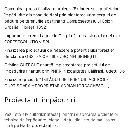
Comunicat presa finalizare proiect: ”Extinderea suprafețelor
împădurite din zona de deal prin plantarea unor corpuri de
pădure pe terenurile aparținând Composesoratului Coloni
Urbariali Florești 1892”
Impadurire terenuri agricole Giurgiu 2 Letca Noua, beneficiar
FORESTSOLUTION SRL
Finalizarea proiectului de refacere a potențialului forestier
derulat de OBȘTEA CHILIILE ZBOINEI SPINEȘTI
Cristina GHERGHE anunță implementarea proiectului de
împădurire finanțat prin PNRR în localitatea Călărași, județul Dolj
Finalizare proiect: ” ÎMPĂDURIRE TERENURI AGRICOLE
CURTIȘOARA – PROPRIETAR ADRIAN IORDĂCHESCU „
Proiectanți împăduriri
Vezi lista silvicultorilor atestați pentru elaborarea proiectelor
tehnice de împădurire. Alege județul din lista de mai jos sau
intră pe
Harta proiectanților
.