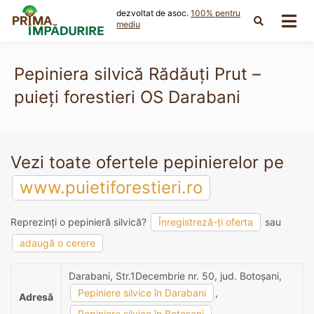
Skip
dezvoltat de asoc.
100% pentru
to
mediu
content
Pepiniera silvică Rădăuți Prut –
puieți forestieri OS Darabani
Vezi toate ofertele pepinierelor pe
www.puietiforestieri.ro
Reprezinți o pepinieră silvică?
Înregistreză-ți oferta
sau
adaugă o cerere
Darabani, Str.1Decembrie nr. 50, jud. Botoşani,
Pepiniere silvice în Darabani
,
Adresă
Pepiniere silvice în Botosani