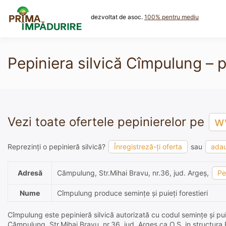
Skip
to
dezvoltat de asoc.
100% pentru mediu
content
Pepiniera silvică Cîmpulung – p
Vezi toate ofertele pepinierelor pe
ww
Reprezinți o pepinieră silvică?
Înregistreză-ți oferta
sau
adau
Adresă
Cămpulung, Str.Mihai Bravu, nr.36, jud. Argeş,
Pe
Nume
Cîmpulung produce semințe și puieți forestieri
Cîmpulung este pepinieră silvică autorizată cu codul semințe și puie
Cămpulung, Str.Mihai Bravu, nr.36, jud. Argeş ca O.S. in structura 