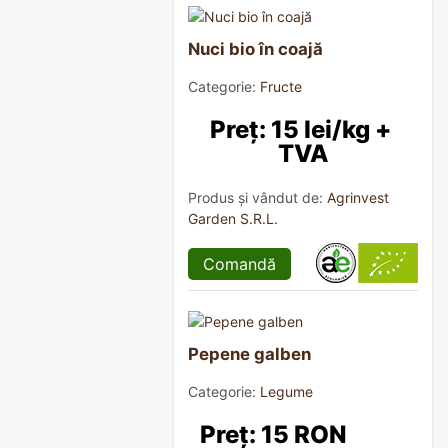
Nuci bio în coajă
Categorie:
Fructe
Preț: 15 lei/kg + 
TVA
Produs și vândut de:
Agrinvest
Garden S.R.L.
Comandă
Pepene galben
Categorie:
Legume
Preț: 15 RON