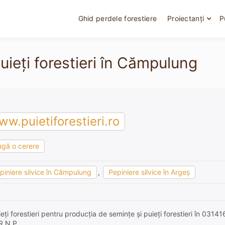
Ghid perdele forestiere
Proiectanți
P
uieți forestieri în Cămpulung
w.puietiforestieri.ro
gă o cerere
piniere silvice în Cămpulung
,
Pepiniere silvice în Argeş
ți forestieri pentru producția de semințe și puieți forestieri în 03141
R.N.P..