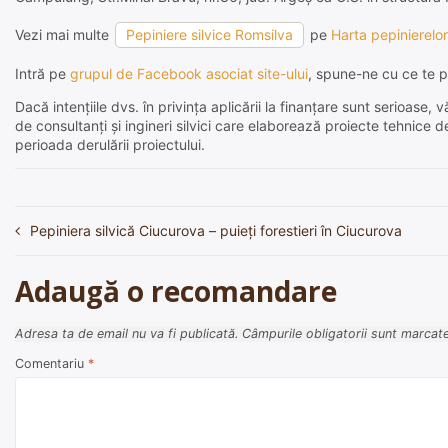
Vezi mai multe
Pepiniere silvice Romsilva
pe
Harta pepinierelor
Intră pe
grupul de Facebook asociat site-ului
, spune-ne cu ce te p
Dacă intențiile dvs. în privința aplicării la finanțare sunt serioas
de consultanți și ingineri silvici care elaborează proiecte tehnice 
perioada derulării proiectului.
Pepiniera silvică Ciucurova – puieți forestieri în Ciucurova
Navigare
în
Adaugă o recomandare
articole
Adresa ta de email nu va fi publicată.
Câmpurile obligatorii sunt marcat
Comentariu
*