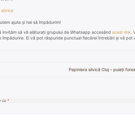
 silvice
utem ajuta și hai să împădurim!
e, vă invităm să vă alăturați grupului de Whatsapp accesând
acest link
. 
de împădurire. Ei vă pot răspunde punctual fiecărei întrebări și vă pot 
Pepiniera silvică Cluj – puieți fore
e cu
*