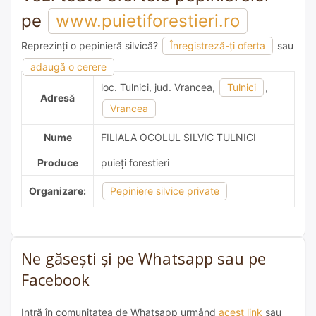
pe
www.puietiforestieri.ro
Reprezinți o pepinieră silvică?
Înregistreză-ți oferta
sau
adaugă o recomandare
adaugă o cerere
loc. Tulnici, jud. Vrancea,
Tulnici
,
Adresă
Vrancea
Nume
FILIALA OCOLUL SILVIC TULNICI
Produce
puieți forestieri
Organizare:
Pepiniere silvice private
Ne găsești și pe Whatsapp sau pe
Facebook
Intră în comunitatea de Whatsapp urmând
acest link
sau