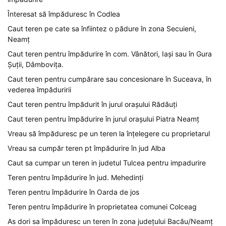
Înteresat să împăduresc în Codlea
Caut teren pe cate sa înfiintez o pădure în zona Secuieni,
Neamț
Caut teren pentru împădurire în com. Vânători, Iași sau în Gura
Șuții, Dâmbovița.
Caut teren pentru cumpărare sau concesionare în Suceava, în
vederea împăduririi
Caut teren pentru împădurit în jurul orașului Rădăuți
Caut teren pentru împădurire în jurul orașului Piatra Neamț
Vreau să împăduresc pe un teren la înțelegere cu proprietarul
Vreau sa cumpăr teren pt împădurire în jud Alba
Caut sa cumpar un teren in judetul Tulcea pentru impadurire
Teren pentru împădurire în jud. Mehedinți
Teren pentru împădurire în Oarda de jos
Teren pentru împădurire în proprietatea comunei Colceag
As dori sa împăduresc un teren în zona județului Bacău/Neamț