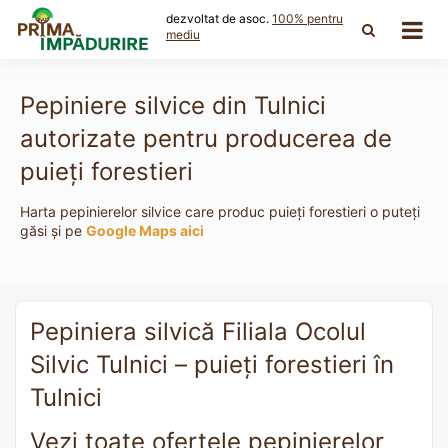
Skip
dezvoltat de asoc.
100% pentru
to
mediu
content
Pepiniere silvice din Tulnici
autorizate pentru producerea de
puieți forestieri
Harta pepinierelor silvice care produc puieți forestieri o puteți
găsi și pe
Google Maps aici
Pepiniera silvică Filiala Ocolul
Silvic Tulnici – puieți forestieri în
Tulnici
Vezi toate ofertele pepinierelor