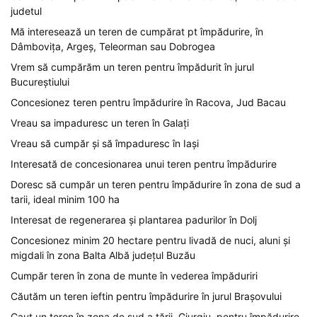
judetul
Mă interesează un teren de cumpărat pt împădurire, în
Dâmbovița, Argeș, Teleorman sau Dobrogea
Vrem să cumpărăm un teren pentru împădurit în jurul
Bucureștiului
Concesionez teren pentru împădurire în Racova, Jud Bacau
Vreau sa impaduresc un teren în Galați
Vreau să cumpăr și să împaduresc în Iași
Interesată de concesionarea unui teren pentru împădurire
Doresc să cumpăr un teren pentru împădurire în zona de sud a
tarii, ideal minim 100 ha
Interesat de regenerarea și plantarea padurilor în Dolj
Concesionez minim 20 hectare pentru livadă de nuci, aluni și
migdali în zona Balta Albă județul Buzău
Cumpăr teren în zona de munte în vederea împăduriri
Căutăm un teren ieftin pentru împădurire în jurul Brașovului
Caut un teren în zona de sud a țării, Giurgiu, pentru împădurire