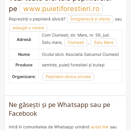
pe
www.puietiforestieri.ro
Reprezinți o pepinieră silvică?
Înregistreză-ți oferta
sau
1 recomandare
adaugă o cerere
Com Ciumesti, str. Mare, nr. 56, jud.
Adresă
Satu mare,
Ciumesti
,
Satu Mare
Nume
Ocolul silvic Asociatia Salcamul Ciumesti
Produce
semințe, puieți forestieri și butași
Organizare:
Pepiniere silvice private
Ne găsești și pe Whatsapp sau pe
Facebook
Intră în comunitatea de Whatsapp urmând
acest link
sau