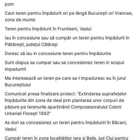
pom
Caut teren pentru împădurit ori pe lângă București ori Vrancea,
zona de munte
Teren pentru împădurit în Fruntiseni, Vaslui
Iau în concesiune sau să cumpăr un teren pentru împădurit în
Plătărești, județul Călărași
Doresc să iau in concesiune teren pentru împădurire
Sunt dispus sa cumpar sau sa concesionez teren in scopul
impaduririi
Ma interesează un teren pe care sa-l impaduresc eu în jurul
Bucureștiului
Comunicat presa finalizare proiect: ”Extinderea suprafețelor
împădurite din zona de deal prin plantarea unor corpuri de
pădure pe terenurile aparținând Composesoratului Coloni
Urbariali Florești 1892”
As dori sa concesionez un teren pentru împăduriri în Băcani,
Vaslui
Cumpăr teren în zona localităților Iara și Belis, jud Cluj pentru