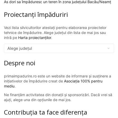
As dori sa împăduresc un teren în zona județului Bacău/Neamț
Proiectanți împăduriri
Vezi lista silvicultorilor atestați pentru elaborarea proiectelor
tehnice de împădurire. Alege județul din lista de mai jos sau
intră pe
Harta proiectanților
.
Despre noi
primaimpadurire.ro este un website de informare și susținere a
inițiativelor de împădurire creat de
Asociația 100% pentru
mediu
.
Ne finanțăm activitatea din donații și sponsorizări. Dacă vrei să
ajuți, alege una din opțiunile de mai jos.
Contribuția ta face diferența