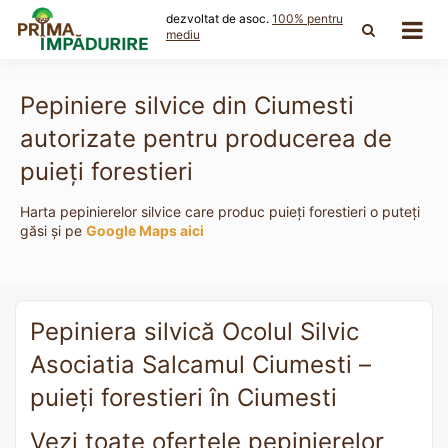
Skip
dezvoltat de asoc.
100% pentru
to
mediu
content
Pepiniere silvice din Ciumesti
autorizate pentru producerea de
puieți forestieri
Harta pepinierelor silvice care produc puieți forestieri o puteți
găsi și pe
Google Maps aici
Pepiniera silvică Ocolul Silvic
Asociatia Salcamul Ciumesti –
puieți forestieri în Ciumesti
Vezi toate ofertele pepinierelor