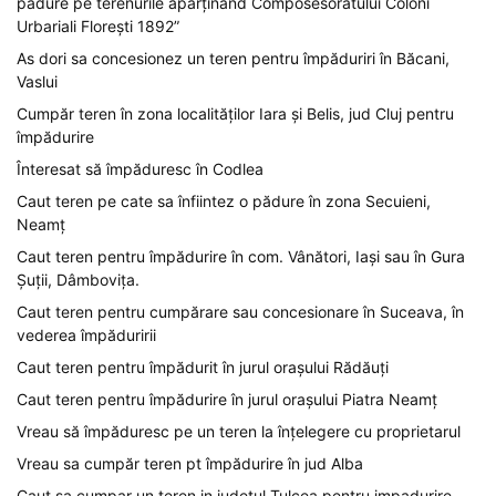
pădure pe terenurile aparținând Composesoratului Coloni
Urbariali Florești 1892”
As dori sa concesionez un teren pentru împăduriri în Băcani,
Vaslui
Cumpăr teren în zona localităților Iara și Belis, jud Cluj pentru
împădurire
Înteresat să împăduresc în Codlea
Caut teren pe cate sa înfiintez o pădure în zona Secuieni,
Neamț
Caut teren pentru împădurire în com. Vânători, Iași sau în Gura
Șuții, Dâmbovița.
Caut teren pentru cumpărare sau concesionare în Suceava, în
vederea împăduririi
Caut teren pentru împădurit în jurul orașului Rădăuți
Caut teren pentru împădurire în jurul orașului Piatra Neamț
Vreau să împăduresc pe un teren la înțelegere cu proprietarul
Vreau sa cumpăr teren pt împădurire în jud Alba
Caut sa cumpar un teren in judetul Tulcea pentru impadurire