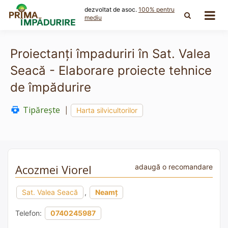
Skip
dezvoltat de asoc.
100% pentru
to
mediu
content
Proiectanți împaduriri în Sat. Valea
Seacă - Elaborare proiecte tehnice
de împădurire
Tipărește
|
Harta silvicultorilor
Acozmei Viorel
adaugă o recomandare
Sat. Valea Seacă
,
Neamț
Telefon:
0740245987