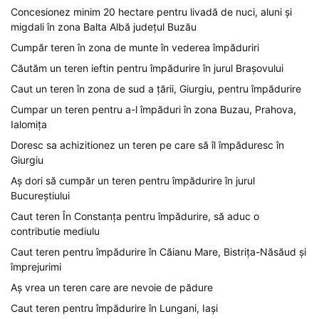
Concesionez minim 20 hectare pentru livadă de nuci, aluni și
migdali în zona Balta Albă județul Buzău
Cumpăr teren în zona de munte în vederea împăduriri
Căutăm un teren ieftin pentru împădurire în jurul Brașovului
Caut un teren în zona de sud a țării, Giurgiu, pentru împădurire
Cumpar un teren pentru a-l împăduri în zona Buzau, Prahova,
Ialomița
Doresc sa achizitionez un teren pe care să îl împăduresc în
Giurgiu
Aș dori să cumpăr un teren pentru împădurire în jurul
Bucureștiului
Caut teren În Constanța pentru împădurire, să aduc o
contributie mediulu
Caut teren pentru împădurire în Căianu Mare, Bistrița-Năsăud și
împrejurimi
Aș vrea un teren care are nevoie de pădure
Caut teren pentru împădurire în Lungani, Iași