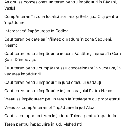
As dori sa concesionez un teren pentru împăduriri în Băcani,
Vaslui
Cumpăr teren în zona localităților Iara și Belis, jud Cluj pentru
împădurire
Înteresat să împăduresc în Codlea
Caut teren pe cate sa înfiintez o pădure în zona Secuieni,
Neamț
Caut teren pentru împădurire în com. Vânători, Iași sau în Gura
Șuții, Dâmbovița.
Caut teren pentru cumpărare sau concesionare în Suceava, în
vederea împăduririi
Caut teren pentru împădurit în jurul orașului Rădăuți
Caut teren pentru împădurire în jurul orașului Piatra Neamț
Vreau să împăduresc pe un teren la înțelegere cu proprietarul
Vreau sa cumpăr teren pt împădurire în jud Alba
Caut sa cumpar un teren in judetul Tulcea pentru impadurire
Teren pentru împădurire în jud. Mehedinți