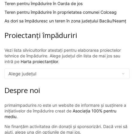
Teren pentru împădurire în Oarda de jos
Teren pentru împădurire în proprietatea comunei Colceag
As dori sa împăduresc un teren în zona județului Bacău/Neamț
Proiectanți împăduriri
Vezi lista silvicultorilor atestați pentru elaborarea proiectelor
tehnice de împădurire. Alege județul din lista de mai jos sau
intră pe
Harta proiectanților
.
Despre noi
primaimpadurire.ro este un website de informare și susținere a
inițiativelor de împădurire creat de
Asociația 100% pentru
mediu
.
Ne finanțăm activitatea din donații și sponsorizări. Dacă vrei să
ajuți, alege una din opțiunile de mai jos.