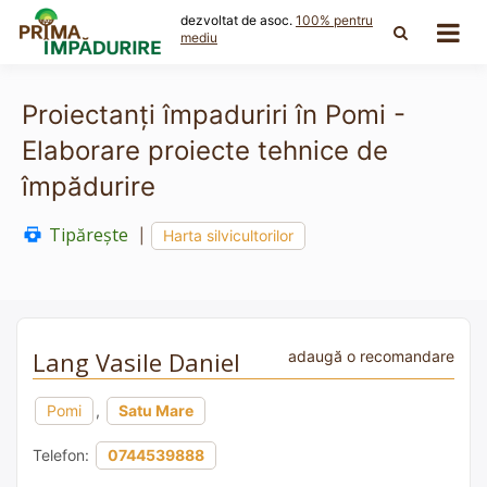
Skip
dezvoltat de asoc.
100% pentru
to
mediu
content
Proiectanți împaduriri în Pomi -
Elaborare proiecte tehnice de
împădurire
Tipărește
|
Harta silvicultorilor
Lang Vasile Daniel
adaugă o recomandare
Pomi
,
Satu Mare
Telefon:
0744539888