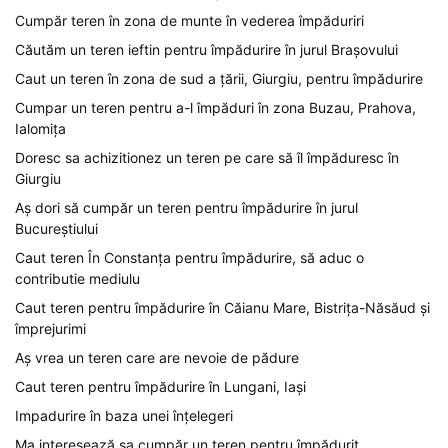
Cumpăr teren în zona de munte în vederea împăduriri
Căutăm un teren ieftin pentru împădurire în jurul Brașovului
Caut un teren în zona de sud a țării, Giurgiu, pentru împădurire
Cumpar un teren pentru a-l împăduri în zona Buzau, Prahova,
Ialomița
Doresc sa achizitionez un teren pe care să îl împăduresc în
Giurgiu
Aș dori să cumpăr un teren pentru împădurire în jurul
Bucureștiului
Caut teren În Constanța pentru împădurire, să aduc o
contributie mediulu
Caut teren pentru împădurire în Căianu Mare, Bistrița-Năsăud și
împrejurimi
Aș vrea un teren care are nevoie de pădure
Caut teren pentru împădurire în Lungani, Iași
Impadurire în baza unei înțelegeri
Ma interesează sa cumpăr un teren pentru împădurit