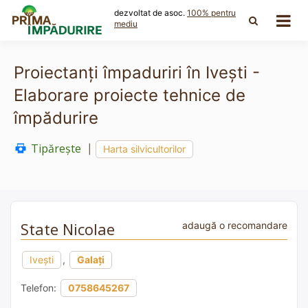
Skip
dezvoltat de asoc.
100% pentru
to
mediu
content
Proiectanți împaduriri în Ivești -
Elaborare proiecte tehnice de
împădurire
Tipărește
|
Harta silvicultorilor
State Nicolae
adaugă o recomandare
Ivești
,
Galați
Telefon:
0758645267