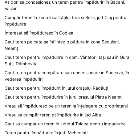
As dori sa concesionez un teren pentru împăduriri în Băcani,
Vaslui
Cumpăr teren în zona localităților Iara și Belis, jud Cluj pentru
împădurire
Înteresat să împăduresc în Codlea
Caut teren pe cate sa înfiintez o pădure în zona Secuieni,
Neamț
Caut teren pentru împădurire în com. Vânători, Iași sau în Gura
Șuții, Dâmbovița.
Caut teren pentru cumpărare sau concesionare în Suceava, în
vederea împăduririi
Caut teren pentru împădurit în jurul orașului Rădăuți
Caut teren pentru împădurire în jurul orașului Piatra Neamț
Vreau să împăduresc pe un teren la înțelegere cu proprietarul
Vreau sa cumpăr teren pt împădurire în jud Alba
Caut sa cumpar un teren in judetul Tulcea pentru impadurire
Teren pentru împădurire în jud. Mehedinți