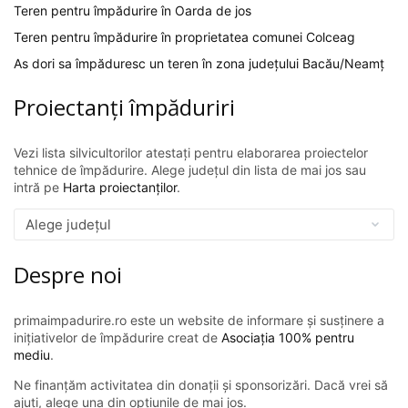
Teren pentru împădurire în Oarda de jos
Teren pentru împădurire în proprietatea comunei Colceag
As dori sa împăduresc un teren în zona județului Bacău/Neamț
Proiectanți împăduriri
Vezi lista silvicultorilor atestați pentru elaborarea proiectelor
tehnice de împădurire. Alege județul din lista de mai jos sau
intră pe
Harta proiectanților
.
Despre noi
primaimpadurire.ro este un website de informare și susținere a
inițiativelor de împădurire creat de
Asociația 100% pentru
mediu
.
Ne finanțăm activitatea din donații și sponsorizări. Dacă vrei să
ajuți, alege una din opțiunile de mai jos.