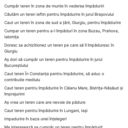
Cumpăr teren în zona de munte în vederea împăduriri
Căutăm un teren ieftin pentru împădurire în jurul Brașovului
Caut un teren în zona de sud a țării, Giurgiu, pentru împădurire
Cumpar un teren pentru a-l împăduri în zona Buzau, Prahova,
Ialomița
Doresc sa achizitionez un teren pe care să îl împăduresc în
Giurgiu
Aș dori să cumpăr un teren pentru împădurire în jurul
Bucureștiului
Caut teren În Constanța pentru împădurire, să aduc o
contributie mediulu
Caut teren pentru împădurire în Căianu Mare, Bistrița-Năsăud și
împrejurimi
Aș vrea un teren care are nevoie de pădure
Caut teren pentru împădurire în Lungani, Iași
Impadurire în baza unei înțelegeri
Ma interesează sa cumpăr un teren pentru împădurit