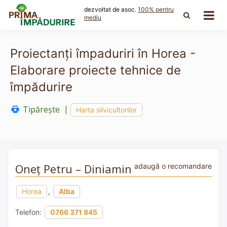
Skip
dezvoltat de asoc.
100% pentru
to
mediu
content
Proiectanți împaduriri în Horea -
Elaborare proiecte tehnice de
împădurire
Tipărește
|
Harta silvicultorilor
Oneț Petru – Diniamin
adaugă o recomandare
Horea
,
Alba
Telefon:
0766 371 845