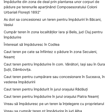
împădurite din zona de deal prin plantarea unor corpuri de
pădure pe terenurile aparținând Composesoratului Coloni
Urbariali Florești 1892”
As dori sa concesionez un teren pentru împăduriri în Băcani,
Vaslui
Cumpăr teren în zona localităților Iara și Belis, jud Cluj pentru
împădurire
Înteresat să împăduresc în Codlea
Caut teren pe cate sa înfiintez o pădure în zona Secuieni,
Neamț
Caut teren pentru împădurire în com. Vânători, Iași sau în Gura
Șuții, Dâmbovița.
Caut teren pentru cumpărare sau concesionare în Suceava, în
vederea împăduririi
Caut teren pentru împădurit în jurul orașului Rădăuți
Caut teren pentru împădurire în jurul orașului Piatra Neamț
Vreau să împăduresc pe un teren la înțelegere cu proprietarul
Vreau sa cumpăr teren pt împădurire în jud Alba