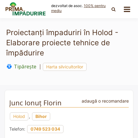
Skip
dezvoltat de asoc.
100% pentru
to
mediu
content
Proiectanți împaduriri în Holod -
Elaborare proiecte tehnice de
împădurire
Tipărește
|
Harta silvicultorilor
Junc Ionuț Florin
adaugă o recomandare
Holod
,
Bihor
Telefon:
0749 523 034