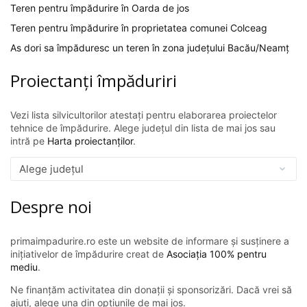
Teren pentru împădurire în Oarda de jos
Teren pentru împădurire în proprietatea comunei Colceag
As dori sa împăduresc un teren în zona județului Bacău/Neamț
Proiectanți împăduriri
Vezi lista silvicultorilor atestați pentru elaborarea proiectelor
tehnice de împădurire. Alege județul din lista de mai jos sau
intră pe
Harta proiectanților
.
Despre noi
primaimpadurire.ro este un website de informare și susținere a
inițiativelor de împădurire creat de
Asociația 100% pentru
mediu
.
Ne finanțăm activitatea din donații și sponsorizări. Dacă vrei să
ajuți, alege una din opțiunile de mai jos.