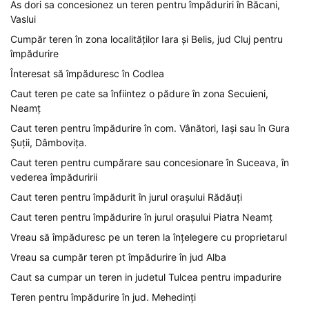
As dori sa concesionez un teren pentru împăduriri în Băcani,
Vaslui
Cumpăr teren în zona localităților Iara și Belis, jud Cluj pentru
împădurire
Înteresat să împăduresc în Codlea
Caut teren pe cate sa înfiintez o pădure în zona Secuieni,
Neamț
Caut teren pentru împădurire în com. Vânători, Iași sau în Gura
Șuții, Dâmbovița.
Caut teren pentru cumpărare sau concesionare în Suceava, în
vederea împăduririi
Caut teren pentru împădurit în jurul orașului Rădăuți
Caut teren pentru împădurire în jurul orașului Piatra Neamț
Vreau să împăduresc pe un teren la înțelegere cu proprietarul
Vreau sa cumpăr teren pt împădurire în jud Alba
Caut sa cumpar un teren in judetul Tulcea pentru impadurire
Teren pentru împădurire în jud. Mehedinți