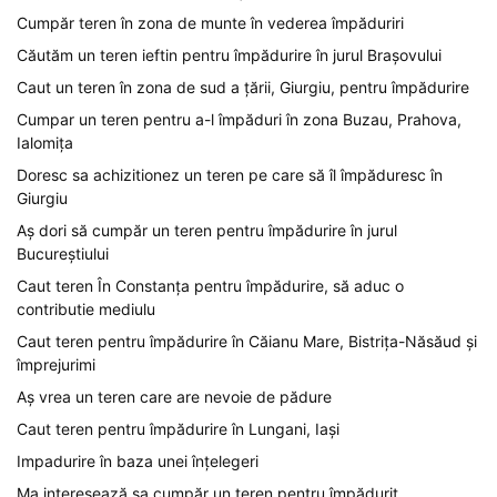
Cumpăr teren în zona de munte în vederea împăduriri
Căutăm un teren ieftin pentru împădurire în jurul Brașovului
Caut un teren în zona de sud a țării, Giurgiu, pentru împădurire
Cumpar un teren pentru a-l împăduri în zona Buzau, Prahova,
Ialomița
Doresc sa achizitionez un teren pe care să îl împăduresc în
Giurgiu
Aș dori să cumpăr un teren pentru împădurire în jurul
Bucureștiului
Caut teren În Constanța pentru împădurire, să aduc o
contributie mediulu
Caut teren pentru împădurire în Căianu Mare, Bistrița-Năsăud și
împrejurimi
Aș vrea un teren care are nevoie de pădure
Caut teren pentru împădurire în Lungani, Iași
Impadurire în baza unei înțelegeri
Ma interesează sa cumpăr un teren pentru împădurit