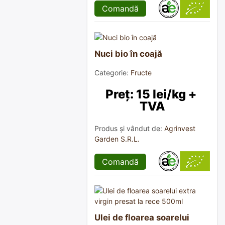
Comandă
Nuci bio în coajă
Categorie:
Fructe
Preț: 15 lei/kg + 
TVA
Produs și vândut de:
Agrinvest
Garden S.R.L.
Comandă
Ulei de floarea soarelui