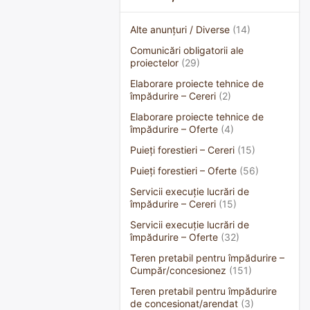
Alte anunțuri / Diverse
(14)
Comunicări obligatorii ale
proiectelor
(29)
Elaborare proiecte tehnice de
împădurire – Cereri
(2)
Elaborare proiecte tehnice de
împădurire – Oferte
(4)
Puieți forestieri – Cereri
(15)
Puieți forestieri – Oferte
(56)
Servicii execuție lucrări de
împădurire – Cereri
(15)
Servicii execuție lucrări de
împădurire – Oferte
(32)
Teren pretabil pentru împădurire –
Cumpăr/concesionez
(151)
Teren pretabil pentru împădurire
de concesionat/arendat
(3)