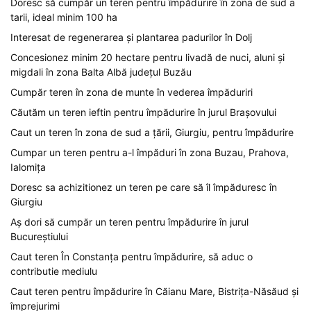
Doresc să cumpăr un teren pentru împădurire în zona de sud a
tarii, ideal minim 100 ha
Interesat de regenerarea și plantarea padurilor în Dolj
Concesionez minim 20 hectare pentru livadă de nuci, aluni și
migdali în zona Balta Albă județul Buzău
Cumpăr teren în zona de munte în vederea împăduriri
Căutăm un teren ieftin pentru împădurire în jurul Brașovului
Caut un teren în zona de sud a țării, Giurgiu, pentru împădurire
Cumpar un teren pentru a-l împăduri în zona Buzau, Prahova,
Ialomița
Doresc sa achizitionez un teren pe care să îl împăduresc în
Giurgiu
Aș dori să cumpăr un teren pentru împădurire în jurul
Bucureștiului
Caut teren În Constanța pentru împădurire, să aduc o
contributie mediulu
Caut teren pentru împădurire în Căianu Mare, Bistrița-Năsăud și
împrejurimi