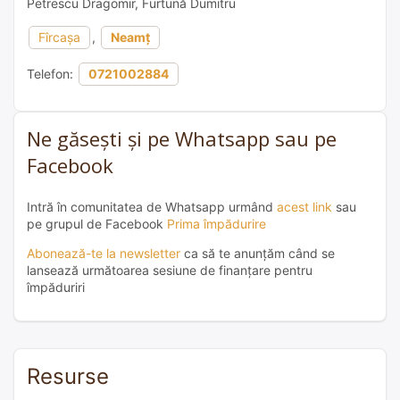
Petrescu Dragomir, Furtună Dumitru
Fîrcașa
,
Neamț
Telefon:
0721002884
Ne găsești și pe Whatsapp sau pe
Facebook
Intră în comunitatea de Whatsapp urmând
acest link
sau
pe grupul de Facebook
Prima împădurire
Abonează-te la newsletter
ca să te anunțăm când se
lansează următoarea sesiune de finanțare pentru
împăduriri
Resurse