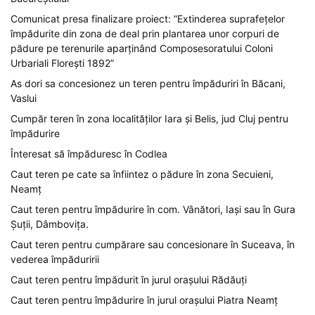
Comunicat presa finalizare proiect: ”Extinderea suprafețelor
împădurite din zona de deal prin plantarea unor corpuri de
pădure pe terenurile aparținând Composesoratului Coloni
Urbariali Florești 1892”
As dori sa concesionez un teren pentru împăduriri în Băcani,
Vaslui
Cumpăr teren în zona localităților Iara și Belis, jud Cluj pentru
împădurire
Înteresat să împăduresc în Codlea
Caut teren pe cate sa înfiintez o pădure în zona Secuieni,
Neamț
Caut teren pentru împădurire în com. Vânători, Iași sau în Gura
Șuții, Dâmbovița.
Caut teren pentru cumpărare sau concesionare în Suceava, în
vederea împăduririi
Caut teren pentru împădurit în jurul orașului Rădăuți
Caut teren pentru împădurire în jurul orașului Piatra Neamț