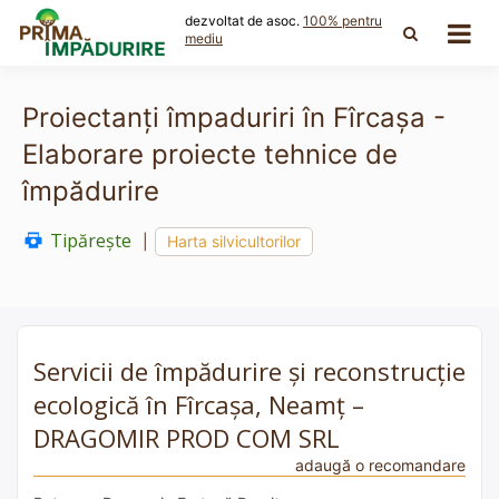
Skip
dezvoltat de asoc.
100% pentru
to
mediu
content
Proiectanți împaduriri în Fîrcașa -
Elaborare proiecte tehnice de
împădurire
Tipărește
|
Harta silvicultorilor
Servicii de împădurire și reconstrucție
ecologică în Fîrcașa, Neamț –
DRAGOMIR PROD COM SRL
adaugă o recomandare