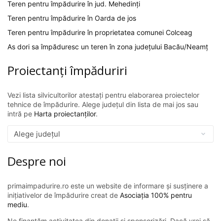
Teren pentru împădurire în jud. Mehedinți
Teren pentru împădurire în Oarda de jos
Teren pentru împădurire în proprietatea comunei Colceag
As dori sa împăduresc un teren în zona județului Bacău/Neamț
Proiectanți împăduriri
Vezi lista silvicultorilor atestați pentru elaborarea proiectelor
tehnice de împădurire. Alege județul din lista de mai jos sau
intră pe
Harta proiectanților
.
Despre noi
primaimpadurire.ro este un website de informare și susținere a
inițiativelor de împădurire creat de
Asociația 100% pentru
mediu
.
Ne finanțăm activitatea din donații și sponsorizări. Dacă vrei să