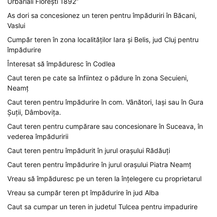
Urbariali Florești 1892”
As dori sa concesionez un teren pentru împăduriri în Băcani,
Vaslui
Cumpăr teren în zona localităților Iara și Belis, jud Cluj pentru
împădurire
Înteresat să împăduresc în Codlea
Caut teren pe cate sa înfiintez o pădure în zona Secuieni,
Neamț
Caut teren pentru împădurire în com. Vânători, Iași sau în Gura
Șuții, Dâmbovița.
Caut teren pentru cumpărare sau concesionare în Suceava, în
vederea împăduririi
Caut teren pentru împădurit în jurul orașului Rădăuți
Caut teren pentru împădurire în jurul orașului Piatra Neamț
Vreau să împăduresc pe un teren la înțelegere cu proprietarul
Vreau sa cumpăr teren pt împădurire în jud Alba
Caut sa cumpar un teren in judetul Tulcea pentru impadurire