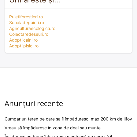
Puietiforestieri.ro
Scoaladepuieti.ro
Agriculturaecologica.ro
Colectaredeseuri.ro
Adoptiicaini.ro
Adoptiipisici.ro
Anunțuri recente
Cumpar un teren pe care sa îl împăduresc, max 200 km de Ilfov
Vreau să împăduresc în zona de deal sau munte
Îmi doresc un teren într-o zona muntoasă pe care să îl