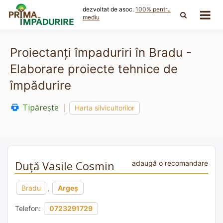
Skip
dezvoltat de asoc.
100% pentru
to
mediu
content
Proiectanți împaduriri în Bradu -
Elaborare proiecte tehnice de
împădurire
Tipărește
|
Harta silvicultorilor
Duță Vasile Cosmin
adaugă o recomandare
Bradu
,
Argeș
Telefon:
0723291729