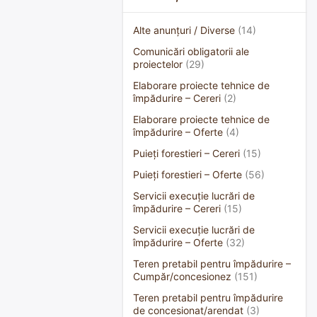
Alte anunțuri / Diverse
(14)
Comunicări obligatorii ale
proiectelor
(29)
Elaborare proiecte tehnice de
împădurire – Cereri
(2)
Elaborare proiecte tehnice de
împădurire – Oferte
(4)
Puieți forestieri – Cereri
(15)
Puieți forestieri – Oferte
(56)
Servicii execuție lucrări de
împădurire – Cereri
(15)
Servicii execuție lucrări de
împădurire – Oferte
(32)
Teren pretabil pentru împădurire –
Cumpăr/concesionez
(151)
Teren pretabil pentru împădurire
de concesionat/arendat
(3)