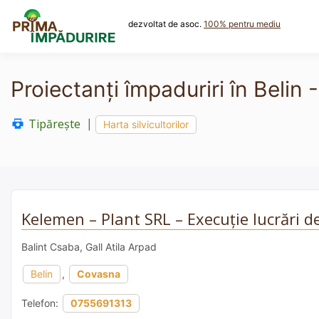
Skip
to
dezvoltat de asoc.
100% pentru mediu
content
Proiectanți împaduriri în Belin
Tipărește
|
Harta silvicultorilor
Kelemen – Plant SRL – Execuție lucrări 
Balint Csaba, Gall Atila Arpad
Belin
,
Covasna
Telefon:
0755691313