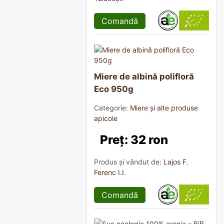
Comandă
Miere de albină polifloră
Eco 950g
Categorie:
Miere și alte produse
apicole
Preț: 32 ron
Produs și vândut de:
Lajos F.
Ferenc I.I.
Comandă