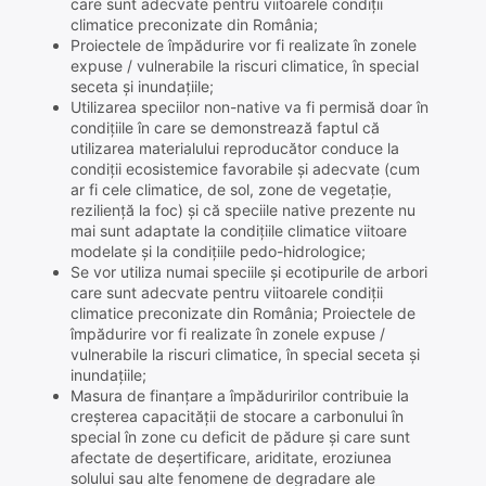
care sunt adecvate pentru viitoarele condiții
climatice preconizate din România;
Proiectele de împădurire vor fi realizate în zonele
expuse / vulnerabile la riscuri climatice, în special
seceta și inundațiile;
Utilizarea speciilor non-native va fi permisă doar în
condițiile în care se demonstrează faptul că
utilizarea materialului reproducător conduce la
condiții ecosistemice favorabile și adecvate (cum
ar fi cele climatice, de sol, zone de vegetație,
reziliență la foc) și că speciile native prezente nu
mai sunt adaptate la condițiile climatice viitoare
modelate și la condițiile pedo-hidrologice;
Se vor utiliza numai speciile și ecotipurile de arbori
care sunt adecvate pentru viitoarele condiții
climatice preconizate din România; Proiectele de
împădurire vor fi realizate în zonele expuse /
vulnerabile la riscuri climatice, în special seceta și
inundațiile;
Masura de finanțare a împăduririlor contribuie la
creșterea capacității de stocare a carbonului în
special în zone cu deficit de pădure și care sunt
afectate de deșertificare, ariditate, eroziunea
solului sau alte fenomene de degradare ale