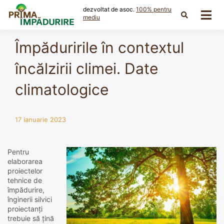
Skip
dezvoltat de asoc.
100% pentru
to
mediu
content
Împăduririle în contextul
încălzirii climei. Date
climatologice
17 ianuarie 2023
Pentru
elaborarea
proiectelor
tehnice de
împădurire,
înginerii silvici
proiectanți
trebuie să țină