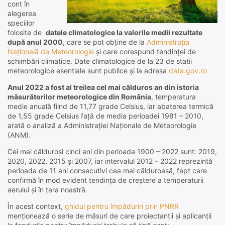
cont în
alegerea
speciilor
folosite de
datele climatologice la valorile medii rezultate
după anul 2000
, care se pot obține de la
Administrația
Națională de Meteorologie
și care corespund tendinței de
schimbări climatice. Date climatologice de la 23 de statii
meteorologice esentiale sunt publice și la adresa
data.gov.ro
Anul 2022 a fost al treilea cel mai călduros an din istoria
măsurătorilor meteorologice din România
, temperatura
medie anuală fiind de 11,77 grade Celsius, iar abaterea termică
de 1,55 grade Celsius faţă de media perioadei 1981 – 2010,
arată o analiză a Administraţiei Naţionale de Meteorologie
(ANM).
Cei mai călduroşi cinci ani din perioada 1900 – 2022 sunt: 2019,
2020, 2022, 2015 şi 2007, iar intervalul 2012 – 2022 reprezintă
perioada de 11 ani consecutivi cea mai călduroasă, fapt care
confirmă în mod evident tendinţa de creştere a temperaturii
aerului şi în ţara noastră.
În acest context,
ghidul pentru împăduriri prin PNRR
menționează o serie de măsuri de care proiectanții și aplicanții