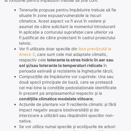
la fondurile pentru împăduriri trebuie să țină cont:
Terenurile propuse pentru împădurire trebuie să fie
situate în zone expuse/vulnerabile la riscuri
climatice. Acest aspect va fi avut în vedere și
asumat de către solicitant la momentul introducerii
în aplicație a conturului suprafeței care ulterior va
fi justificat de către proiectant în cadrul proiectului
tehnic.
Vor fi utilizate doar speciile din
lista prevăzută la
Anexa 3
, care sunt cele mai adaptate climatic,
respectiv cele
tolerante la stres hidric în aer sau
sol şi/sau tolerante la temperaturi ridicate
în
perioada estivală și rezistente la îngheţurile târzii;
Compozițiile de împădurire vor cuprinde: Una sau
două specii principale de bază, care se pretează
cel mai bine la condițiile pedostaționale identificate
în prezent pe amplasamentul respectiv și la
condițiile climatice modelate viitoare
;
Acțiunile de plantare vor fi reziliente climatic și fără
impact negativ asupra biodiversității și de
interzicere a utilizării sau răspândirii speciilor non-
native.
Se vor utiliza numai speciile și ecotipurile de arbori