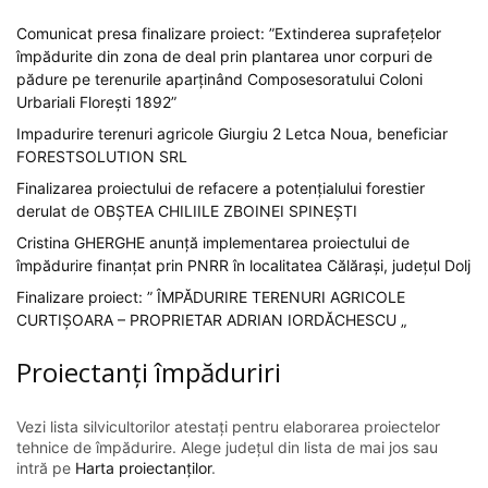
Comunicat presa finalizare proiect: ”Extinderea suprafețelor
împădurite din zona de deal prin plantarea unor corpuri de
pădure pe terenurile aparținând Composesoratului Coloni
Urbariali Florești 1892”
Impadurire terenuri agricole Giurgiu 2 Letca Noua, beneficiar
FORESTSOLUTION SRL
Finalizarea proiectului de refacere a potențialului forestier
derulat de OBȘTEA CHILIILE ZBOINEI SPINEȘTI
Cristina GHERGHE anunță implementarea proiectului de
împădurire finanțat prin PNRR în localitatea Călărași, județul Dolj
Finalizare proiect: ” ÎMPĂDURIRE TERENURI AGRICOLE
CURTIȘOARA – PROPRIETAR ADRIAN IORDĂCHESCU „
Proiectanți împăduriri
Vezi lista silvicultorilor atestați pentru elaborarea proiectelor
tehnice de împădurire. Alege județul din lista de mai jos sau
intră pe
Harta proiectanților
.