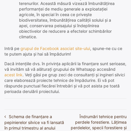
terenurilor. Această măsură vizează îmbunătățirea
performanței de mediu generale a exploatației
agricole, în special în ceea ce privește
biodiversitatea, îmbunătățirea calității solului și a
apei, conservarea peisajului și îndeplinirea
obiectivelor de reducere a efectelor schimbărilor
climatice.
Intră pe
grupul de Facebook asociat site-ului
, spune-ne cu ce
te putem ajuta și hai să împădurim!
Dacă intențiile dvs. în privința aplicării la finanțare sunt serioase,
vă invităm să vă alăturați grupului de Whatsapp accesând
acest link
. Veți găsi pe grup zeci de consultanți și ingineri silvici
care elaborează proiecte tehnice de împădurire. Ei vă pot
răspunde punctual fiecărei întrebări și vă pot asista pe toată
perioada derulării proiectului.
Schema de finanțare a
Îndrumări tehnice pentru
Navigare
perdele forestiere. Lățimea
pepinierelor silvice va fi lansată
în
perdelelor, specii forestiere și
în primul trimestru al anului